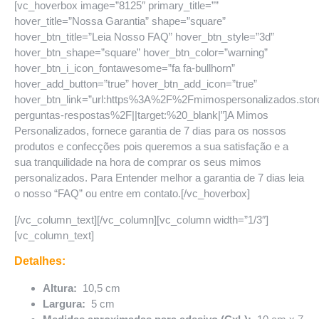
[vc_hoverbox image=”8125″ primary_title=””
hover_title=”Nossa Garantia” shape=”square”
hover_btn_title=”Leia Nosso FAQ” hover_btn_style=”3d”
hover_btn_shape=”square” hover_btn_color=”warning”
hover_btn_i_icon_fontawesome=”fa fa-bullhorn”
hover_add_button=”true” hover_btn_add_icon=”true”
hover_btn_link=”url:https%3A%2F%2Fmimospersonalizados.sto
perguntas-respostas%2F||target:%20_blank|”]A Mimos
Personalizados, fornece garantia de 7 dias para os nossos
produtos e confecções pois queremos a sua satisfação e a
sua tranquilidade na hora de comprar os seus mimos
personalizados. Para Entender melhor a garantia de 7 dias leia
o nosso “FAQ” ou entre em contato.[/vc_hoverbox]
[/vc_column_text][/vc_column][vc_column width=”1/3″]
[vc_column_text]
Detalhes:
Altura:
10,5 cm
Largura:
5 cm