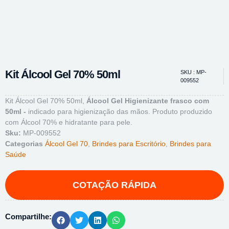
Kit Álcool Gel 70% 50ml
SKU : MP-
009552
Kit Álcool Gel 70% 50ml,
Álcool Gel Higienizante frasco com
50ml -
indicado para higienização das mãos. Produto produzido
com Álcool 70% e hidratante para pele.
Sku:
MP-009552
Categorias
Álcool Gel 70
,
Brindes para Escritório
,
Brindes para
Saúde
Compartilhe: