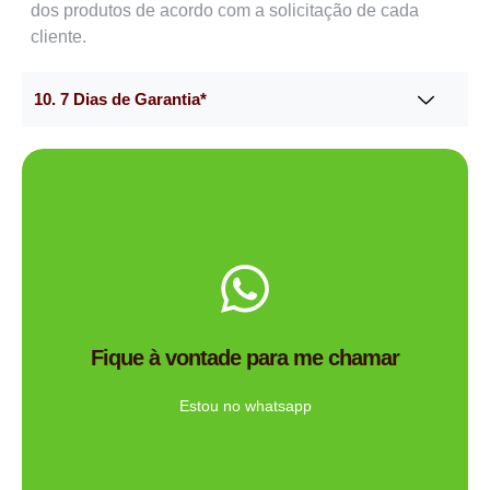
dos produtos de acordo com a solicitação de cada
cliente.
10. 7 Dias de Garantia*
Me chama no WhatsApp.
de brindes certa para você?
Fique à vontade para me chamar
Tem dúvidas se a Mimos Personalizado é a empresa
Ligue Agora!
Estou no whatsapp