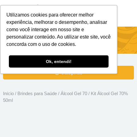
Utilizamos cookies para oferecer melhor
Brindes Personalizados
Brindes Ecológicos
experiência, melhorar o desempenho, analisar
como você interage em nosso site e
Kit Álcool Gel 70% 50ml
personalizar conteúdo. Ao utilizar este site, você
concorda com o uso de cookies.
Ok, entendi!
Categorias
Início
/
Brindes para Saúde
/
Álcool Gel 70
/ Kit Álcool Gel 70%
50ml