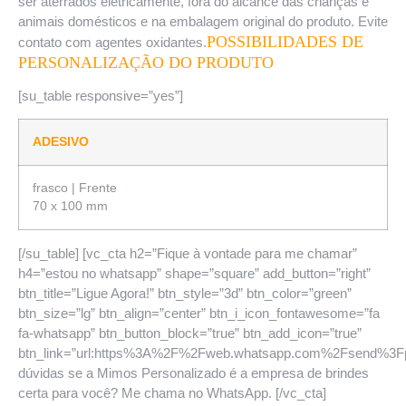
ser aterrados eletricamente, fora do alcance das crianças e
animais domésticos e na embalagem original do produto. Evite
POSSIBILIDADES DE
contato com agentes oxidantes.
PERSONALIZAÇÃO DO PRODUTO
[su_table responsive=”yes”]
ADESIVO
frasco | Frente
70 x 100 mm
[/su_table] [vc_cta h2=”Fique à vontade para me chamar”
h4=”estou no whatsapp” shape=”square” add_button=”right”
btn_title=”Ligue Agora!” btn_style=”3d” btn_color=”green”
btn_size=”lg” btn_align=”center” btn_i_icon_fontawesome=”fa
fa-whatsapp” btn_button_block=”true” btn_add_icon=”true”
btn_link=”url:https%3A%2F%2Fweb.whatsapp.com%2Fsend%
dúvidas se a Mimos Personalizado é a empresa de brindes
certa para você? Me chama no WhatsApp. [/vc_cta]