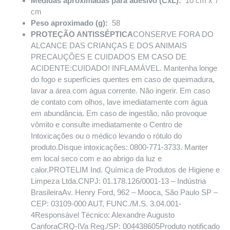
Medidas aproximadas para adesivo (CxL):
10 cm x 7
cm
Peso aproximado (g):
58
PROTEÇÃO ANTISSÉPTICA
CONSERVE FORA DO
ALCANCE DAS CRIANÇAS E DOS ANIMAIS
PRECAUÇÕES E CUIDADOS EM CASO DE
ACIDENTE:CUIDADO! INFLAMÁVEL. Mantenha longe
do fogo e superfícies quentes em caso de queimadura,
lavar a área com água corrente. Não ingerir. Em caso
de contato com olhos, lave imediatamente com água
em abundância. Em caso de ingestão, não provoque
vômito e consulte imediatamente o Centro de
Intoxicações ou o médico levando o rótulo do
produto.Disque intoxicações: 0800-771-3733. Manter
em local seco com e ao abrigo da luz e
calor.PROTELIM Ind. Química de Produtos de Higiene e
Limpeza Ltda.CNPJ: 01.178.126/0001-13 – Indústria
BrasileiraAv. Henry Ford, 962 – Mooca, São Paulo SP –
CEP: 03109-000 AUT, FUNC./M.S. 3.04.001-
4Responsável Técnico: Alexandre Augusto
CanforaCRQ-IVa Reg./SP: 004438605Produto notificado