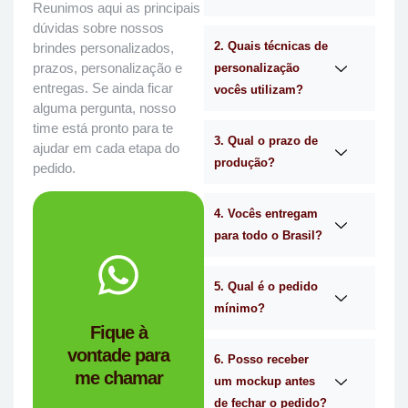
Reunimos aqui as principais
dúvidas sobre nossos
2. Quais técnicas de
brindes personalizados,
prazos, personalização e
personalização
entregas. Se ainda ficar
vocês utilizam?
alguma pergunta, nosso
time está pronto para te
3. Qual o prazo de
ajudar em cada etapa do
produção?
pedido.
4. Vocês entregam
para todo o Brasil?
WhatsApp.
no
Me chama
5. Qual é o pedido
mínimo?
você?
Fique à
brindes certa para
vontade para
empresa de
6. Posso receber
me chamar
Personalizado é a
um mockup antes
Mimos
de fechar o pedido?