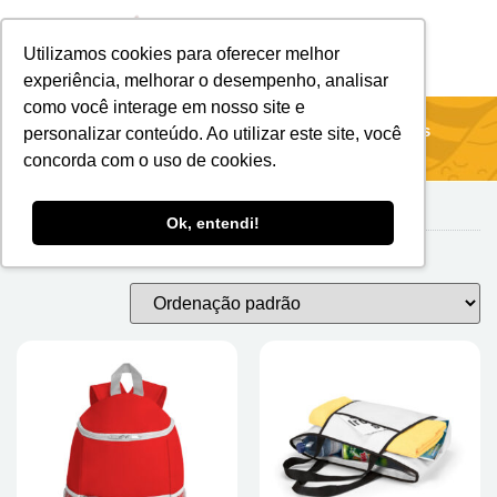
Utilizamos cookies para oferecer melhor
Brindes Personalizados
Brindes Ecológicos
experiência, melhorar o desempenho, analisar
como você interage em nosso site e
Início
/
Sacolas & Bolsas Térmicas
/ Bolsas Térmicas
personalizar conteúdo. Ao utilizar este site, você
concorda com o uso de cookies.
Ok, entendi!
Bolsas Térmicas
Exibindo 1–24 de 34 resultados