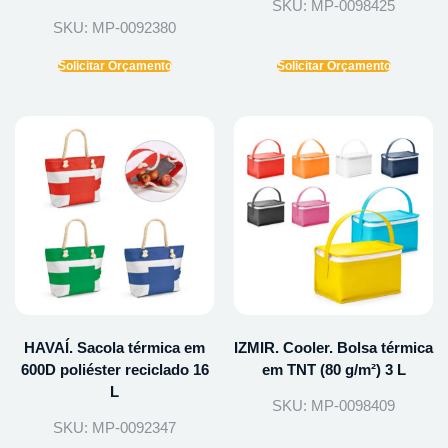
SKU: MP-0098425
SKU: MP-0092380
Solicitar Orçamento
Solicitar Orçamento
HAVAÍ. Sacola térmica em
IZMIR. Cooler. Bolsa térmica
600D poliéster reciclado 16
em TNT (80 g/m²) 3 L
L
SKU: MP-0098409
SKU: MP-0092347