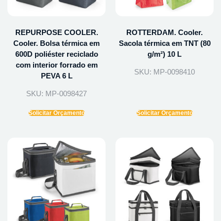
REPURPOSE COOLER.
ROTTERDAM. Cooler.
Cooler. Bolsa térmica em
Sacola térmica em TNT (80
600D poliéster reciclado
g/m²) 10 L
com interior forrado em
SKU: MP-0098410
PEVA 6 L
SKU: MP-0098427
Solicitar Orçamento
Solicitar Orçamento