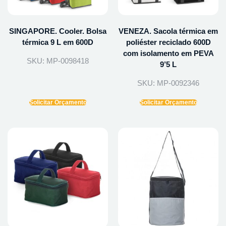
SINGAPORE. Cooler. Bolsa
VENEZA. Sacola térmica em
térmica 9 L em 600D
poliéster reciclado 600D
com isolamento em PEVA
SKU: MP-0098418
9’5 L
SKU: MP-0092346
Solicitar Orçamento
Solicitar Orçamento