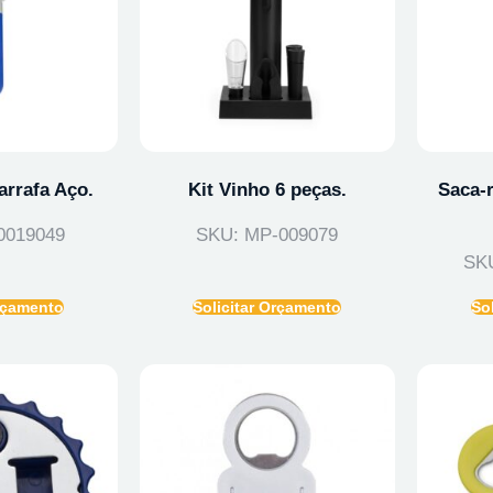
arrafa Aço.
Kit Vinho 6 peças.
Saca-
0019049
SKU: MP-009079
SK
Orçamento
Solicitar Orçamento
So