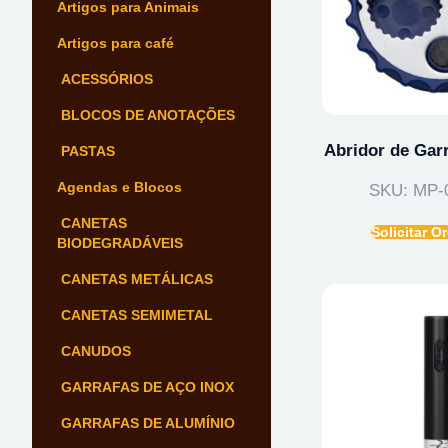
Artigos para Animais
Artigos para café
ACESSÓRIOS
BLOCOS DE ANOTAÇÕES
Abridor de Gar
PASTAS
Agendas e Blocos
SKU: MP-
CANETAS
Solicitar 
BIODEGRADÁVEIS
CANETAS METÁLICAS
CANETAS SEMIMETAL
CANUDOS
GARRAFAS DE AÇO INOX
GARRAFAS DE ALUMÍNIO