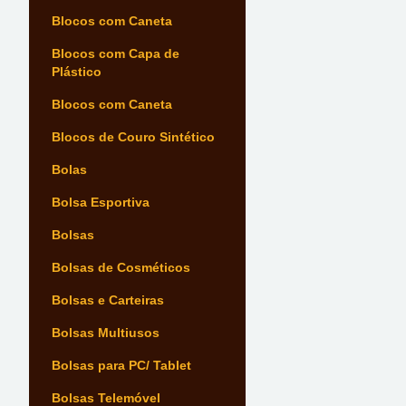
Blocos com Caneta
Blocos com Capa de
Plástico
Blocos com Caneta
Blocos de Couro Sintético
Bolas
Bolsa Esportiva
Bolsas
Bolsas de Cosméticos
Bolsas e Carteiras
Bolsas Multiusos
Bolsas para PC/ Tablet
Bolsas Telemóvel