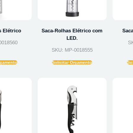
 Elétrico
Saca-Rolhas Elétrico com
Saca
LED.
0018560
S
SKU: MP-0018555
Orçamento
Solicitar Orçamento
So