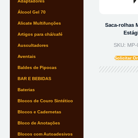
Adaptadores
Álcool Gel 70
Alicate Multifunções
Saca-rolhas 
Estág
Artigos para chá/café
SKU: MP-
Auscultadores
Aventais
Solicitar 
Baldes de Pipocas
BAR E BEBIDAS
Baterias
Blocos de Couro Sintético
Blocos e Cadernetas
Bloco de Anotações
Blocos com Autoadesivos