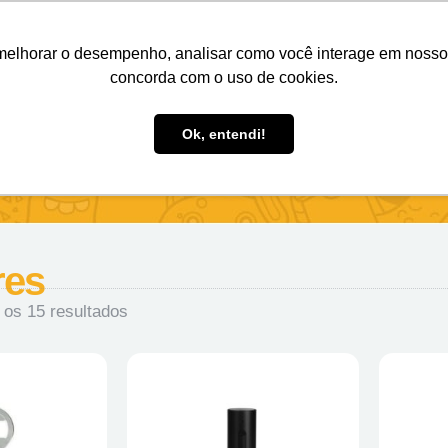
Nosso e-mail
(11) 98808-4038
Entre em contato:
melhorar o desempenho, analisar como você interage em nosso sit
concorda com o uso de cookies.
des Personalizados
Brindes Ecológicos
Blog
Ok, entendi!
res
 os 15 resultados