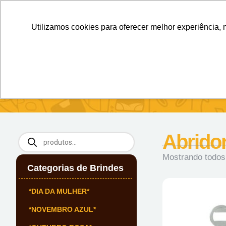
Personalizados sem Limites.
Confira!
Utilizamos cookies para oferecer melhor experiência, 
SOBRE NÓS
Produtos
Brin
Início
/
BAR E BEBIDAS
/ Abridores
Abrido
Mostrando todos
Categorias de Brindes
*DIA DA MULHER*
*NOVEMBRO AZUL*