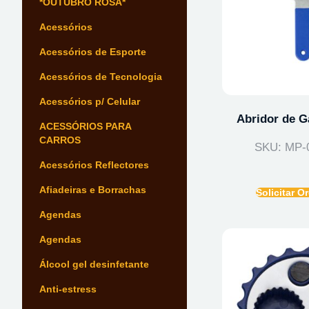
*OUTUBRO ROSA*
Acessórios
Acessórios de Esporte
Acessórios de Tecnologia
Acessórios p/ Celular
Abridor de G
ACESSÓRIOS PARA
CARROS
SKU: MP-
Acessórios Reflectores
Afiadeiras e Borrachas
Solicitar 
Agendas
Agendas
Álcool gel desinfetante
Anti-estress