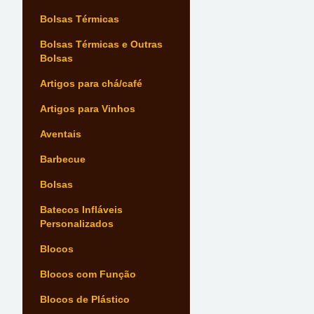
Bolsas Térmicas
Bolsas Térmicas e Outras
Bolsas
Artigos para chá/café
Artigos para Vinhos
Aventais
Barbecue
Bolsas
Batecos Infláveis
Personalizados
Blocos
Blocos com Função
Blocos de Plástico