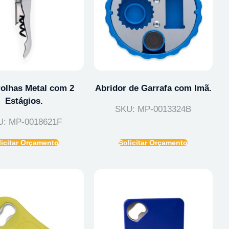
rolhas Metal com 2
Abridor de Garrafa com Imã.
Estágios.
SKU: MP-0013324B
U: MP-0018621F
licitar Orçamento
Solicitar Orçamento