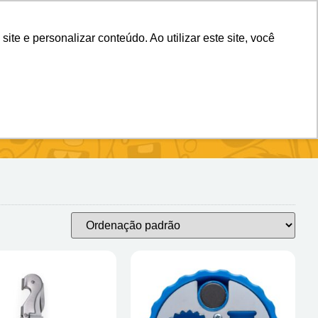
(11) 98983-4515
(11) 99699-3734
e e personalizar conteúdo. Ao utilizar este site, você