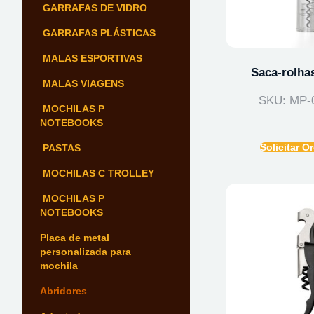
GARRAFAS DE VIDRO
GARRAFAS PLÁSTICAS
MALAS ESPORTIVAS
Saca-rolhas
MALAS VIAGENS
SKU: MP-
MOCHILAS P
NOTEBOOKS
Solicitar 
PASTAS
MOCHILAS C TROLLEY
MOCHILAS P
NOTEBOOKS
Placa de metal
personalizada para
mochila
Abridores