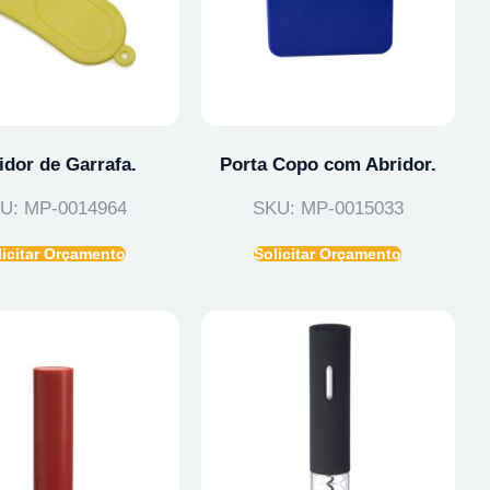
idor de Garrafa.
Porta Copo com Abridor.
U: MP-0014964
SKU: MP-0015033
licitar Orçamento
Solicitar Orçamento