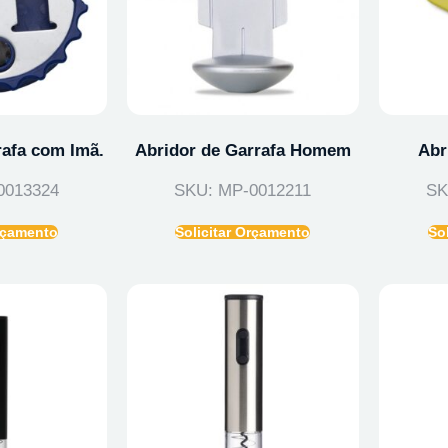
rafa com Imã.
Abridor de Garrafa Homem
Abr
0013324
SKU: MP-0012211
SK
Orçamento
Solicitar Orçamento
So