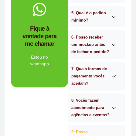
WhatsApp.
no
Me chama
5. Qual é o pedido
mínimo?
você?
Fique à
brindes certa para
vontade para
empresa de
6. Posso receber
me chamar
Personalizado é a
um mockup antes
Mimos
de fechar o pedido?
Tem dúvidas se a
Estou no
whatsapp
7. Quais formas de
Ligue Agora!
pagamento vocês
aceitam?
8. Vocês fazem
atendimento para
agências e eventos?
9. Posso