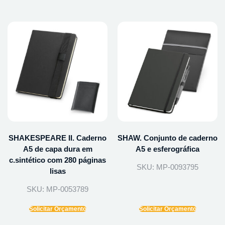
SHAKESPEARE II. Caderno
SHAW. Conjunto de caderno
A5 de capa dura em
A5 e esferográfica
c.sintético com 280 páginas
SKU: MP-0093795
lisas
SKU: MP-0053789
Solicitar Orçamento
Solicitar Orçamento