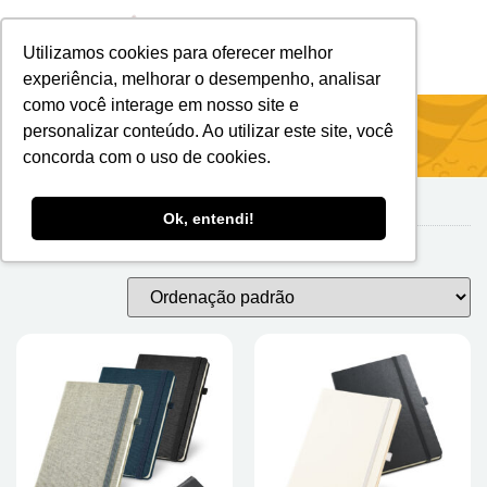
Utilizamos cookies para oferecer melhor
Brindes Personalizados
Brindes Ecológicos
experiência, melhorar o desempenho, analisar
como você interage em nosso site e
Início
/
Escritório
/ Blocos Com Função
personalizar conteúdo. Ao utilizar este site, você
concorda com o uso de cookies.
Ok, entendi!
Blocos com Função
Mostrando todos os 15 resultados