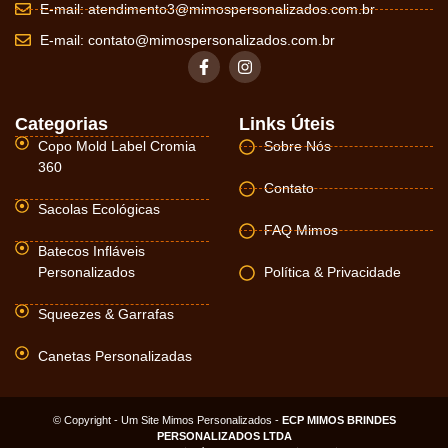
E-mail:
atendimento3@mimospersonalizados.com.br
E-mail:
contato@mimospersonalizados.com.br
Categorias
Links Úteis
Copo Mold Label Cromia
Sobre Nós
360
Contato
Sacolas Ecológicas
FAQ Mimos
Batecos Infláveis
Personalizados
Política & Privacidade
Squeezes & Garrafas
Canetas Personalizadas
© Copyright - Um Site Mimos Personalizados -
ECP MIMOS BRINDES
PERSONALIZADOS LTDA