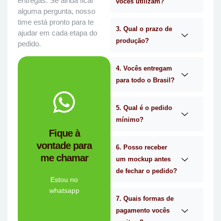
entregas. Se ainda ficar
vocês utilizam?
alguma pergunta, nosso
time está pronto para te
3. Qual o prazo de
ajudar em cada etapa do
produção?
pedido.
4. Vocês entregam
para todo o Brasil?
WhatsApp.
no
Me chama
5. Qual é o pedido
mínimo?
você?
Fique à
brindes certa para
vontade para
empresa de
6. Posso receber
me chamar
Personalizado é a
um mockup antes
Mimos
de fechar o pedido?
Tem dúvidas se a
Estou no
whatsapp
7. Quais formas de
Ligue Agora!
pagamento vocês