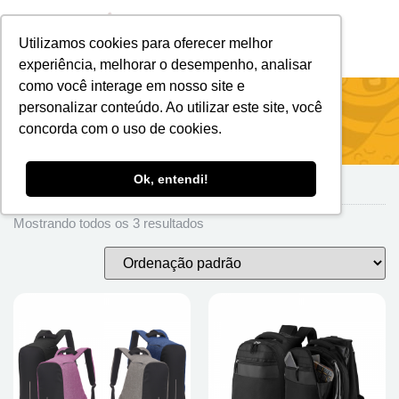
Utilizamos cookies para oferecer melhor
Brindes Personalizados
Brindes Ecológicos
experiência, melhorar o desempenho, analisar
como você interage em nosso site e
Início
/
Mochilas E Malas
/
Mochila
/ MOCHILAS C
personalizar conteúdo. Ao utilizar este site, você
TROLLEY
concorda com o uso de cookies.
Ok, entendi!
MOCHILAS C TROLLEY
Mostrando todos os 3 resultados