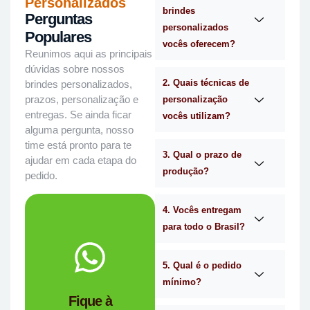
Personalizados
brindes
Perguntas
personalizados
Populares
vocês oferecem?
Reunimos aqui as principais
dúvidas sobre nossos
2. Quais técnicas de
brindes personalizados,
prazos, personalização e
personalização
entregas. Se ainda ficar
vocês utilizam?
alguma pergunta, nosso
time está pronto para te
3. Qual o prazo de
ajudar em cada etapa do
produção?
pedido.
4. Vocês entregam
para todo o Brasil?
WhatsApp.
no
Me chama
5. Qual é o pedido
mínimo?
você?
Fique à
brindes certa para