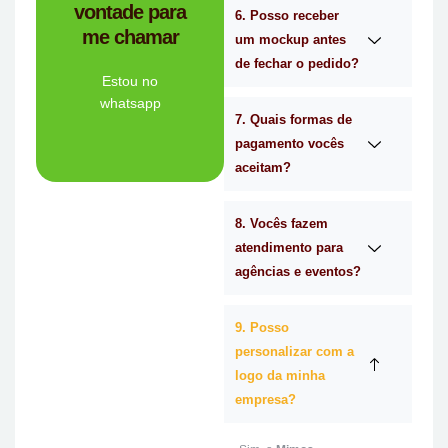
vontade para
empresa de
6. Posso receber
me chamar
Personalizado é a
um mockup antes
Mimos
de fechar o pedido?
Tem dúvidas se a
Estou no
whatsapp
7. Quais formas de
Ligue Agora!
pagamento vocês
aceitam?
8. Vocês fazem
atendimento para
agências e eventos?
9. Posso
personalizar com a
logo da minha
empresa?