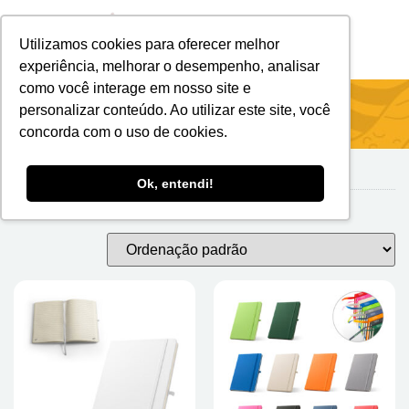
Utilizamos cookies para oferecer melhor
Brindes Personalizados
Brindes Ecológicos
experiência, melhorar o desempenho, analisar
como você interage em nosso site e
Início
/
Escritório
/ Agendas E Blocos
personalizar conteúdo. Ao utilizar este site, você
concorda com o uso de cookies.
Ok, entendi!
Agendas e Blocos
Mostrando todos os 21 resultados