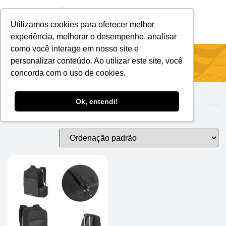
Utilizamos cookies para oferecer melhor
Brindes Personalizados
Brindes Ecológicos
experiência, melhorar o desempenho, analisar
como você interage em nosso site e
Início
/ Bolsas Térmicas E Outras Bolsas
personalizar conteúdo. Ao utilizar este site, você
concorda com o uso de cookies.
Ok, entendi!
Bolsas Térmicas e Outras Bolsas
Exibindo um único resultado