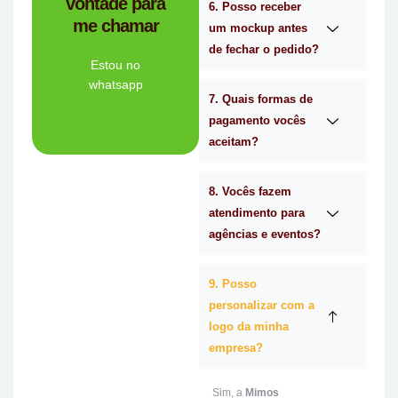
vontade para
empresa de
6. Posso receber
me chamar
Personalizado é a
um mockup antes
Mimos
de fechar o pedido?
Tem dúvidas se a
Estou no
whatsapp
7. Quais formas de
Ligue Agora!
pagamento vocês
aceitam?
8. Vocês fazem
atendimento para
agências e eventos?
9. Posso
personalizar com a
logo da minha
empresa?
Sim, a
Mimos