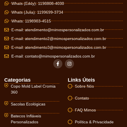
Whats (Eddy): 1198808-4038
Whats (Julia): 1199699-3734
Whats: 1198983-4515
E-mail:
atendimento@mimospersonalizados.com.br
E-mail:
atendimento2@mimospersonalizados.com.br
E-mail:
atendimento3@mimospersonalizados.com.br
E-mail:
contato@mimospersonalizados.com.br
Categorias
Links Úteis
Copo Mold Label Cromia
Sobre Nós
360
Contato
Sacolas Ecológicas
FAQ Mimos
Batecos Infláveis
Personalizados
Política & Privacidade