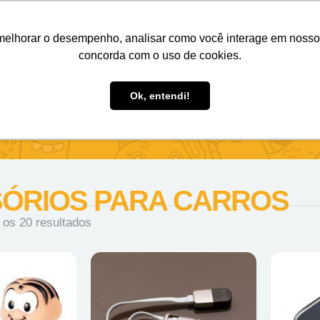
Nosso e-mail
(11) 98808-4038
Entre em contato:
melhorar o desempenho, analisar como você interage em nosso sit
concorda com o uso de cookies.
des Personalizados
Brindes Ecológicos
Blog
Ok, entendi!
ÓRIOS PARA CARROS
 os 20 resultados