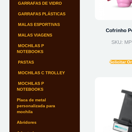
GARRAFAS DE VIDRO
GARRAFAS PLÁSTICAS
MALAS ESPORTIVAS
Cofrinho P
MALAS VIAGENS
SKU: MP
MOCHILAS P
NOTEBOOKS
Solicitar 
PASTAS
MOCHILAS C TROLLEY
MOCHILAS P
NOTEBOOKS
Placa de metal
personalizada para
mochila
Abridores