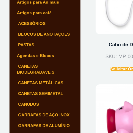
Artigos para Animais
Artigos para café
ACESSÓRIOS
BLOCOS DE ANOTAÇÕES
Cabo de D
PASTAS
Agendas e Blocos
SKU: MP-0
CANETAS
Solicitar 
BIODEGRADÁVEIS
CANETAS METÁLICAS
CANETAS SEMIMETAL
CANUDOS
GARRAFAS DE AÇO INOX
GARRAFAS DE ALUMÍNIO