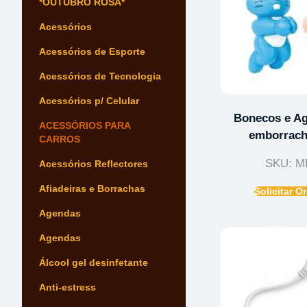
*OUTUBRO ROSA*
Acessórios
Acessórios de Esporte
Acessórios de Tecnologia
Acessórios p/ Celular
Bonecos e Ag
ACESSÓRIOS PARA
emborrach
CARROS
SKU: M
Acessórios Reflectores
Afiadeiras e Borrachas
Solicitar 
Agendas
Agendas
Álcool gel desinfetante
Anti-estress