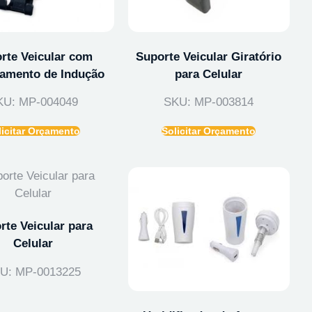
rte Veicular com
Suporte Veicular Giratório
amento de Indução
para Celular
KU: MP-004049
SKU: MP-003814
licitar Orçamento
Solicitar Orçamento
rte Veicular para
Celular
U: MP-0013225