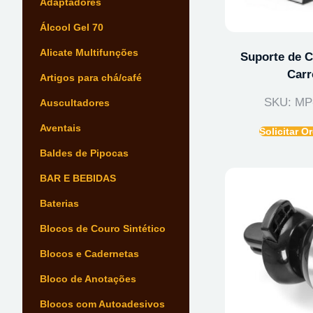
Adaptadores
Álcool Gel 70
Alicate Multifunções
Suporte de C
Carr
Artigos para chá/café
SKU: MP
Auscultadores
Aventais
Solicitar 
Baldes de Pipocas
BAR E BEBIDAS
Baterias
Blocos de Couro Sintético
Blocos e Cadernetas
Bloco de Anotações
Blocos com Autoadesivos