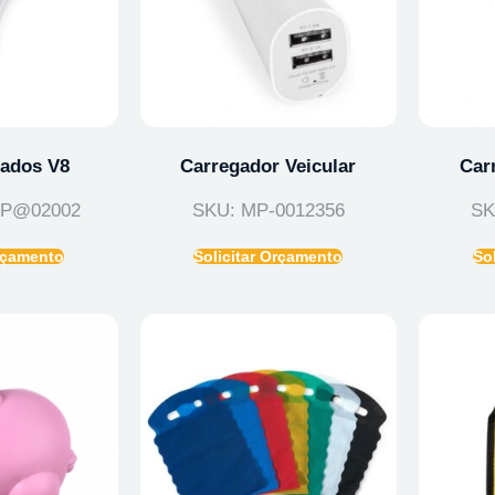
ados V8
Carregador Veicular
Car
0P@02002
SKU: MP-0012356
SK
Orçamento
Solicitar Orçamento
So