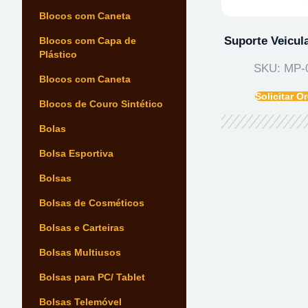
Blocos com Caneta
Suporte Veicul
Blocos com Capa de
Plástico
SKU: MP-
Blocos com Caneta
Solicitar 
Blocos de Couro Sintético
Bolas
Bolsa Esportiva
Bolsas
Bolsas de Cosméticos
Bolsas e Carteiras
Bolsas Multiusos
Bolsas para PC/ Tablet
Bolsas Telemóvel