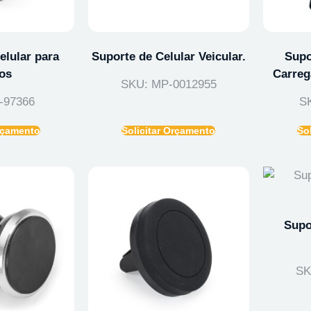
elular para
Suporte de Celular Veicular.
Supo
os
Carreg
SKU: MP-0012955
-97366
S
Orçamento
Solicitar Orçamento
So
Supo
SK