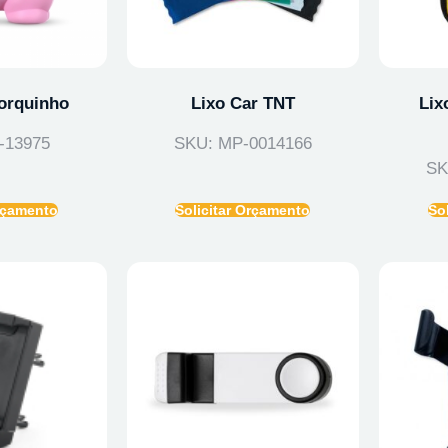
orquinho
Lixo Car TNT
Lix
-13975
SKU: MP-0014166
SK
Orçamento
Solicitar Orçamento
So