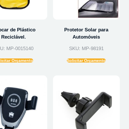
ocar de Plástico
Protetor Solar para
Reciclável.
Automóveis
U: MP-0015140
SKU: MP-98191
licitar Orçamento
Solicitar Orçamento