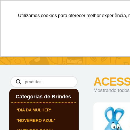
Personalizados sem Limites.
Confira!
Utilizamos cookies para oferecer melhor experiência, 
SOBRE NÓS
Produtos
Brin
Início
/ ACESSÓRIOS PARA CARROS
ACESS
Mostrando todos
Categorias de Brindes
*DIA DA MULHER*
*NOVEMBRO AZUL*