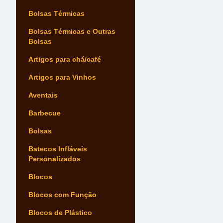
Bolsas Térmicas
Bolsas Térmicas e Outras
Bolsas
Artigos para chá/café
Artigos para Vinhos
Aventais
Barbecue
Bolsas
Batecos Infláveis
Personalizados
Blocos
Blocos com Função
Blocos de Plástico