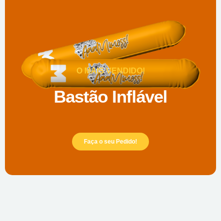
O MAIS VENDIDO!
Bastão Inflável
Faça o seu Pedido!