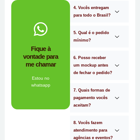
4. Vocês entregam
para todo o Brasil?
WhatsApp.
no
Me chama
5. Qual é o pedido
mínimo?
você?
Fique à
brindes certa para
vontade para
empresa de
6. Posso receber
me chamar
Personalizado é a
um mockup antes
Mimos
de fechar o pedido?
Tem dúvidas se a
Estou no
whatsapp
7. Quais formas de
Ligue Agora!
pagamento vocês
aceitam?
8. Vocês fazem
atendimento para
agências e eventos?