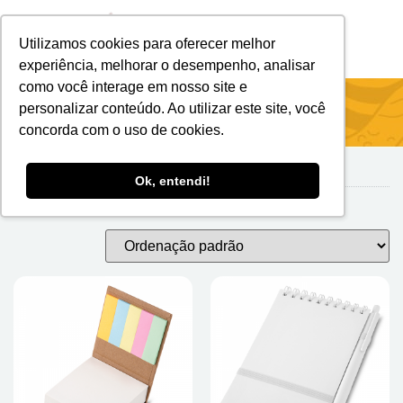
Utilizamos cookies para oferecer melhor
Brindes Personalizados
Brindes Ecológicos
experiência, melhorar o desempenho, analisar
como você interage em nosso site e
Início
/
Escritório
/ BLOCOS DE ANOTAÇÕES
personalizar conteúdo. Ao utilizar este site, você
concorda com o uso de cookies.
Ok, entendi!
BLOCOS DE ANOTAÇÕES
Mostrando todos os 6 resultados