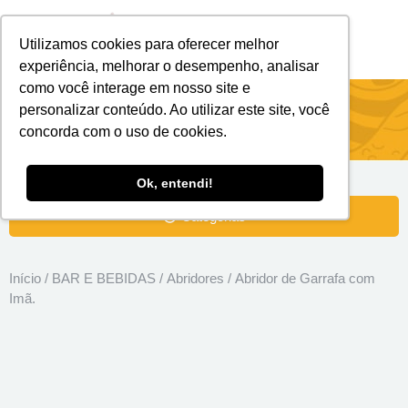
Utilizamos cookies para oferecer melhor
Brindes Personalizados
Brindes Ecológicos
experiência, melhorar o desempenho, analisar
como você interage em nosso site e
Abridor de Garrafa com Imã.
personalizar conteúdo. Ao utilizar este site, você
concorda com o uso de cookies.
Ok, entendi!
Categorias
Início
/
BAR E BEBIDAS
/
Abridores
/ Abridor de Garrafa com
Imã.