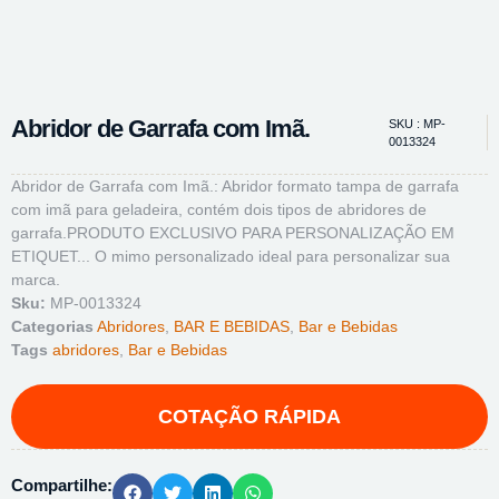
Abridor de Garrafa com Imã.
SKU : MP-
0013324
Abridor de Garrafa com Imã.: Abridor formato tampa de garrafa
com imã para geladeira, contém dois tipos de abridores de
garrafa.PRODUTO EXCLUSIVO PARA PERSONALIZAÇÃO EM
ETIQUET... O mimo personalizado ideal para personalizar sua
marca.
Sku:
MP-0013324
Categorias
Abridores
,
BAR E BEBIDAS
,
Bar e Bebidas
Tags
abridores
,
Bar e Bebidas
Compartilhe: