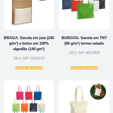
BRAGA. Sacola em juta (240
BURGOS. Sacola em TNT
g/m²) e bolso em 100%
(80 g/m²) termo-selado
algodão (140 gm²)
SKU: MP-0022905
SKU: MP-0092823
Solicitar Orçamento
Solicitar Orçamento