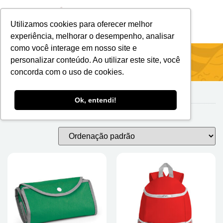
Utilizamos cookies para oferecer melhor
Brindes Personalizados
Brindes Ecológicos
experiência, melhorar o desempenho, analisar
como você interage em nosso site e
Início
/ Sacolas & Bolsas Térmicas
personalizar conteúdo. Ao utilizar este site, você
concorda com o uso de cookies.
Ok, entendi!
Sacolas & Bolsas Térmicas
Exibindo 1–24 de 153 resultados