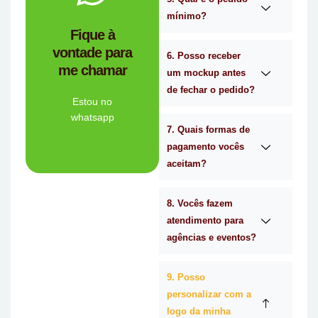
mínimo?
você?
Fique à
brindes certa para
vontade para
empresa de
6. Posso receber
me chamar
Personalizado é a
um mockup antes
Mimos
de fechar o pedido?
Tem dúvidas se a
Estou no
whatsapp
7. Quais formas de
Ligue Agora!
pagamento vocês
aceitam?
8. Vocês fazem
atendimento para
agências e eventos?
9. Posso
personalizar com a
logo da minha