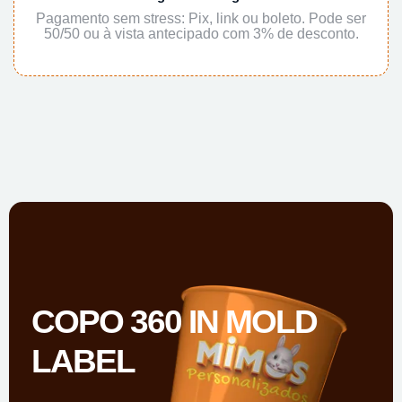
Pagamento sem stress: Pix, link ou boleto. Pode ser
50/50 ou à vista antecipado com 3% de desconto.
COPO 360 IN MOLD
LABEL