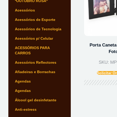
*OUTUBRO ROSA*
Acessórios
Acessórios de Esporte
Acessórios de Tecnologia
Acessórios p/ Celular
Porta Caneta
ACESSÓRIOS PARA
Fot
CARROS
SKU: MP
Acessórios Reflectores
Afiadeiras e Borrachas
Solicitar 
Agendas
Agendas
Álcool gel desinfetante
Anti-estress