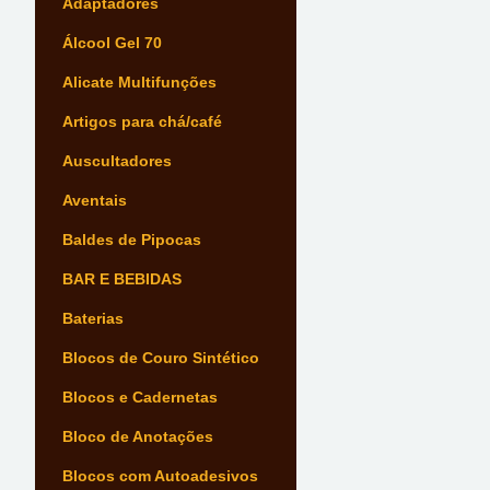
Adaptadores
Álcool Gel 70
Alicate Multifunções
Artigos para chá/café
Auscultadores
Aventais
Baldes de Pipocas
BAR E BEBIDAS
Baterias
Blocos de Couro Sintético
Blocos e Cadernetas
Bloco de Anotações
Blocos com Autoadesivos