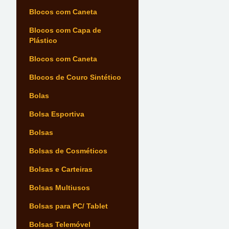
Blocos com Caneta
Blocos com Capa de
Plástico
Blocos com Caneta
Blocos de Couro Sintético
Bolas
Bolsa Esportiva
Bolsas
Bolsas de Cosméticos
Bolsas e Carteiras
Bolsas Multiusos
Bolsas para PC/ Tablet
Bolsas Telemóvel