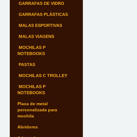
GARRAFAS DE VIDRO
GARRAFAS PLÁSTICAS
MALAS ESPORTIVAS
MALAS VIAGENS
MOCHILAS P
NOTEBOOKS
PASTAS
MOCHILAS C TROLLEY
MOCHILAS P
NOTEBOOKS
Placa de metal
personalizada para
mochila
Abridores