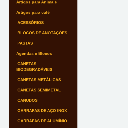
Artigos para Animais
Artigos para café
ACESSÓRIOS
BLOCOS DE ANOTAÇÕES
PASTAS
Agendas e Blocos
CANETAS
BIODEGRADÁVEIS
CANETAS METÁLICAS
CANETAS SEMIMETAL
CANUDOS
GARRAFAS DE AÇO INOX
GARRAFAS DE ALUMÍNIO