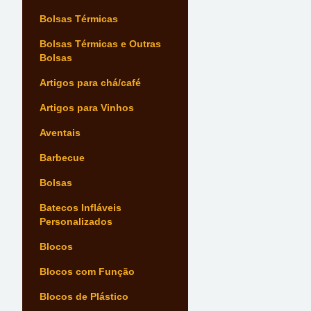
Bolsas Térmicas
Bolsas Térmicas e Outras
Bolsas
Artigos para chá/café
Artigos para Vinhos
Aventais
Barbecue
Bolsas
Batecos Infláveis
Personalizados
Blocos
Blocos com Função
Blocos de Plástico