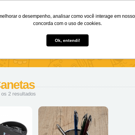
Nosso e-mail
(11) 98808-4038
Entre em contato:
melhorar o desempenho, analisar como você interage em nosso sit
concorda com o uso de cookies.
des Personalizados
Brindes Ecológicos
Blog
Ok, entendi!
Canetas
 os 2 resultados