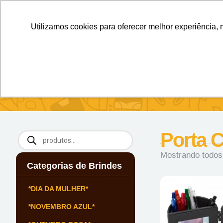
Personalizados sem Limites.
Confira!
Utilizamos cookies para oferecer melhor experiência, 
SOBRE NÓS
Produtos
Brin
Início
/
Brindes Para Escritório
/ Porta Canetas
Porta 
Mostrando todos
Categorias de Brindes
*DIA DA MULHER*
*NOVEMBRO AZUL*