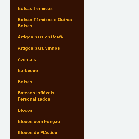
Bolsas Térmicas
Bolsas Térmicas e Outras
Bolsas
Artigos para chá/café
Artigos para Vinhos
Aventais
Barbecue
Bolsas
Batecos Infláveis
Personalizados
Blocos
Blocos com Função
Blocos de Plástico