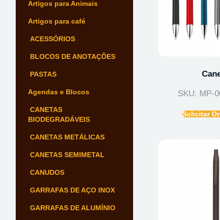
Artigos para Animais
Artigos para café
ACESSÓRIOS
BLOCOS DE ANOTAÇÕES
Cane
PASTAS
Agendas e Blocos
SKU: MP-0
CANETAS
Solicitar 
BIODEGRADÁVEIS
CANETAS METÁLICAS
CANETAS SEMIMETAL
CANUDOS
GARRAFAS DE AÇO INOX
GARRAFAS DE ALUMÍNIO