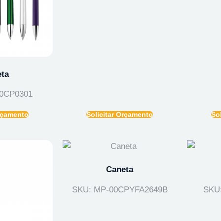
ta
0CP0301
Orçamento
Solicitar Orçamento
So
Caneta
SKU: MP-00CPYFA2649B
SKU