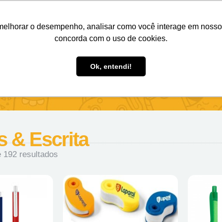
Nosso e-mail
(11) 98808-4038
Entre em contato:
melhorar o desempenho, analisar como você interage em nosso sit
concorda com o uso de cookies.
des Personalizados
Brindes Ecológicos
Blog
Ok, entendi!
 & Escrita
 192 resultados