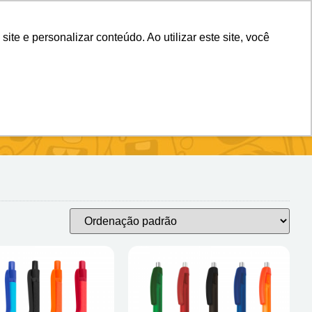
(11) 98983-4515
(11) 99699-3734
e e personalizar conteúdo. Ao utilizar este site, você