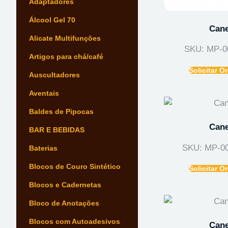
Adaptadores
Álcool Gel 70
Cane
Alicate Multifunções
SKU: MP-0
Artigos para chá/café
Solicitar 
Auscultadores
Aventais
Baldes de Pipocas
Cane
BAR E BEBIDAS
SKU: MP-0
Baterias
Blocos de Couro Sintético
Solicitar 
Blocos e Cadernetas
Bloco de Anotações
Blocos com Autoadesivos
Cane