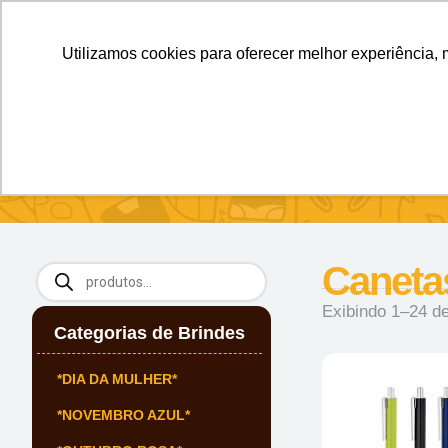
Personalizados sem Limites.
Confira!
Utilizamos cookies para oferecer melhor experiência, 
SOBRE NÓS
Produtos
Brin
Início
/
Brindes Para Escritório
/ Canetas & Escrita
Canetas
Exibindo 1–24 de
Categorias de Brindes
*DIA DA MULHER*
*NOVEMBRO AZUL*