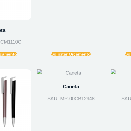
ta
0CM1110C
Orçamento
Solicitar Orçamento
So
Caneta
SKU: MP-00CB12948
SKU