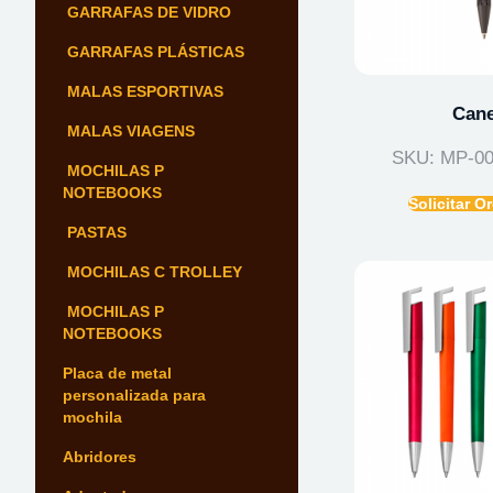
GARRAFAS DE VIDRO
GARRAFAS PLÁSTICAS
MALAS ESPORTIVAS
Cane
MALAS VIAGENS
SKU: MP-0
MOCHILAS P
NOTEBOOKS
Solicitar 
PASTAS
MOCHILAS C TROLLEY
MOCHILAS P
NOTEBOOKS
Placa de metal
personalizada para
mochila
Abridores