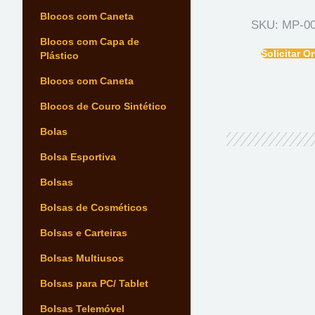
Blocos com Caneta
SKU: MP-0
Blocos com Capa de
Solicitar 
Plástico
Blocos com Caneta
Blocos de Couro Sintético
Bolas
Bolsa Esportiva
Bolsas
Bolsas de Cosméticos
Bolsas e Carteiras
Bolsas Multiusos
Bolsas para PC/ Tablet
Bolsas Telemóvel