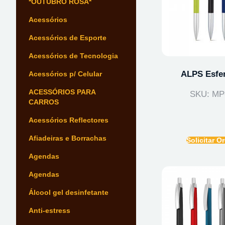
*OUTUBRO ROSA*
Acessórios
Acessórios de Esporte
Acessórios de Tecnologia
ALPS Esfer
Acessórios p/ Celular
ACESSÓRIOS PARA
SKU: MP
CARROS
Acessórios Reflectores
Afiadeiras e Borrachas
Solicitar 
Agendas
Agendas
Álcool gel desinfetante
Anti-estress