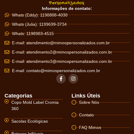
Informações de contato:
Whats (Eddy): 1198808-4038
Whats (Julia): 1199699-3734
Whats: 1198983-4515
E-mail:
atendimento@mimospersonalizados.com.br
E-mail:
atendimento2@mimospersonalizados.com.br
E-mail:
atendimento3@mimospersonalizados.com.br
E-mail:
contato@mimospersonalizados.com.br
Categorias
Links Úteis
Copo Mold Label Cromia
Sobre Nós
360
Contato
Sacolas Ecológicas
FAQ Mimos
Batecos Infláveis