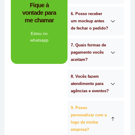
você?
Fique à
brindes certa para
vontade para
empresa de
6. Posso receber
me chamar
Personalizado é a
um mockup antes
Mimos
de fechar o pedido?
Tem dúvidas se a
Estou no
whatsapp
7. Quais formas de
Ligue Agora!
pagamento vocês
aceitam?
8. Vocês fazem
atendimento para
agências e eventos?
9. Posso
personalizar com a
logo da minha
empresa?