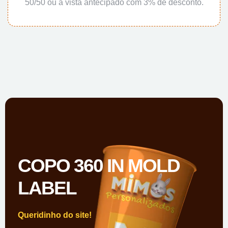
50/50 ou à vista antecipado com 3% de desconto.
COPO 360 IN MOLD
LABEL
Queridinho do site!