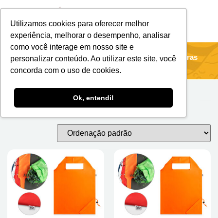
Utilizamos cookies para oferecer melhor
Brindes Personalizados
Brindes Ecológicos
experiência, melhorar o desempenho, analisar
como você interage em nosso site e
Início
/
Sacolas & Bolsas Térmicas
/ Sacos De Compras
personalizar conteúdo. Ao utilizar este site, você
concorda com o uso de cookies.
Ok, entendi!
Sacos de Compras
Mostrando todos os 22 resultados