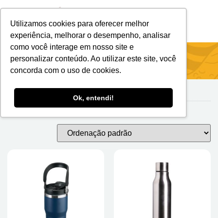
Utilizamos cookies para oferecer melhor
Brindes Personalizados
Brindes Ecológicos
experiência, melhorar o desempenho, analisar
como você interage em nosso site e
Início
/
Squeezes E Garrafas
/ Garrafa De Inox
personalizar conteúdo. Ao utilizar este site, você
concorda com o uso de cookies.
Ok, entendi!
Garrafa de Inox
Exibindo 1–24 de 124 resultados