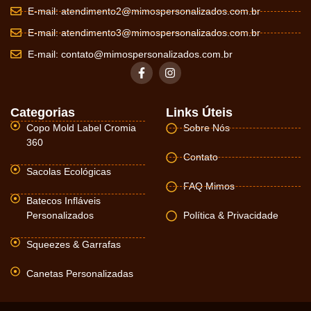
E-mail:
atendimento2@mimospersonalizados.com.br
E-mail:
atendimento3@mimospersonalizados.com.br
E-mail:
contato@mimospersonalizados.com.br
Categorias
Links Úteis
Copo Mold Label Cromia
Sobre Nós
360
Contato
Sacolas Ecológicas
FAQ Mimos
Batecos Infláveis
Personalizados
Política & Privacidade
Squeezes & Garrafas
Canetas Personalizadas