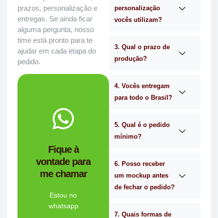
prazos, personalização e
personalização
entregas. Se ainda ficar
vocês utilizam?
alguma pergunta, nosso
time está pronto para te
3. Qual o prazo de
ajudar em cada etapa do
produção?
pedido.
4. Vocês entregam
para todo o Brasil?
WhatsApp.
no
Me chama
5. Qual é o pedido
mínimo?
você?
Fique à
brindes certa para
vontade para
empresa de
6. Posso receber
me chamar
Personalizado é a
um mockup antes
Mimos
de fechar o pedido?
Tem dúvidas se a
Estou no
whatsapp
7. Quais formas de
Ligue Agora!