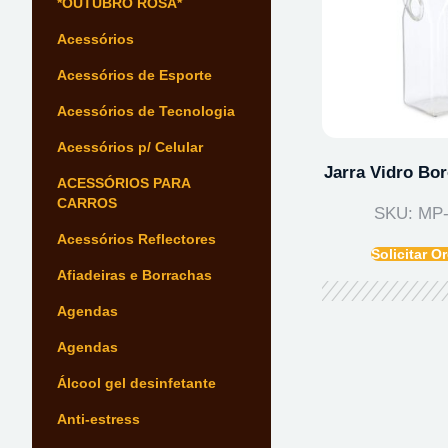
*OUTUBRO ROSA*
Acessórios
Acessórios de Esporte
Acessórios de Tecnologia
Acessórios p/ Celular
Jarra Vidro Bor
ACESSÓRIOS PARA
CARROS
SKU: MP-
Acessórios Reflectores
Solicitar 
Afiadeiras e Borrachas
Agendas
Agendas
Álcool gel desinfetante
Anti-estress