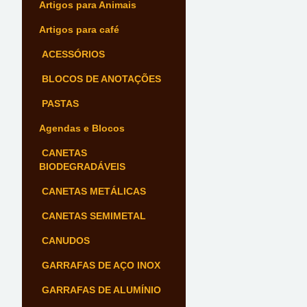
Artigos para Animais
Artigos para café
ACESSÓRIOS
BLOCOS DE ANOTAÇÕES
PASTAS
Agendas e Blocos
CANETAS
BIODEGRADÁVEIS
CANETAS METÁLICAS
CANETAS SEMIMETAL
CANUDOS
GARRAFAS DE AÇO INOX
GARRAFAS DE ALUMÍNIO