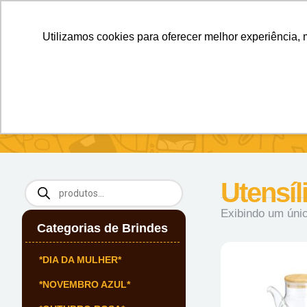
Personalizados sem Limites.
Confira!
Utilizamos cookies para oferecer melhor experiência, 
SOBRE NÓS
Produtos
Brin
Início
/
Squeezes E Garrafas
/ Utensílios
Utensíl
Exibindo um únic
Categorias de Brindes
*DIA DA MULHER*
*NOVEMBRO AZUL*