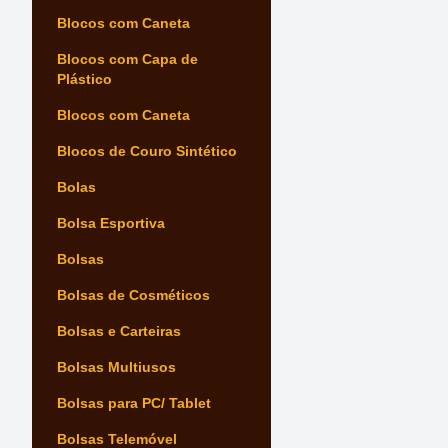
Blocos com Caneta
Blocos com Capa de
Plástico
Blocos com Caneta
Blocos de Couro Sintético
Bolas
Bolsa Esportiva
Bolsas
Bolsas de Cosméticos
Bolsas e Carteiras
Bolsas Multiusos
Bolsas para PC/ Tablet
Bolsas Telemóvel