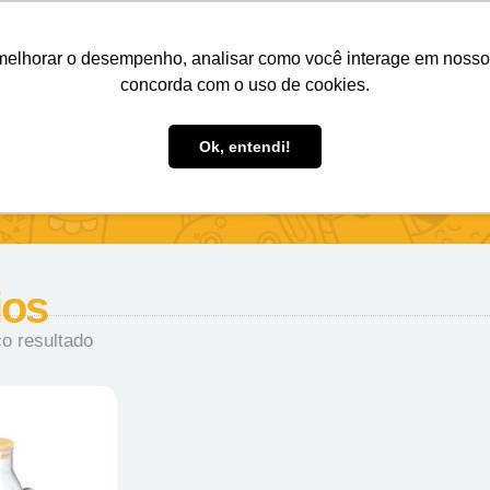
Nosso e-mail
(11) 98808-4038
Entre em contato:
melhorar o desempenho, analisar como você interage em nosso sit
concorda com o uso de cookies.
des Personalizados
Brindes Ecológicos
Blog
Ok, entendi!
ios
o resultado