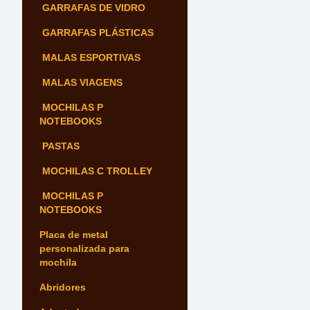
GARRAFAS DE VIDRO
GARRAFAS PLÁSTICAS
MALAS ESPORTIVAS
MALAS VIAGENS
MOCHILAS P
NOTEBOOKS
PASTAS
MOCHILAS C TROLLEY
MOCHILAS P
NOTEBOOKS
Placa de metal
personalizada para
mochila
Abridores