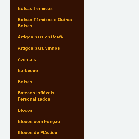
Bolsas Térmicas
Bolsas Térmicas e Outras
Bolsas
Artigos para chá/café
Artigos para Vinhos
Aventais
Barbecue
Bolsas
Batecos Infláveis
Personalizados
Blocos
Blocos com Função
Blocos de Plástico