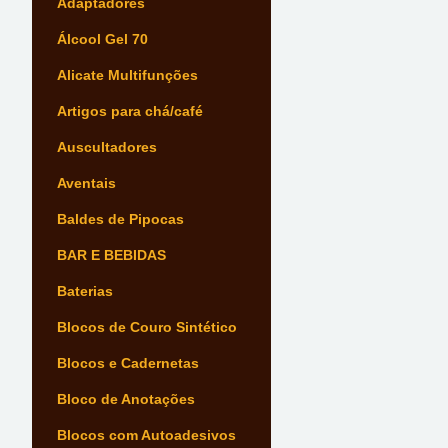
Adaptadores
Álcool Gel 70
Alicate Multifunções
Artigos para chá/café
Auscultadores
Aventais
Baldes de Pipocas
BAR E BEBIDAS
Baterias
Blocos de Couro Sintético
Blocos e Cadernetas
Bloco de Anotações
Blocos com Autoadesivos