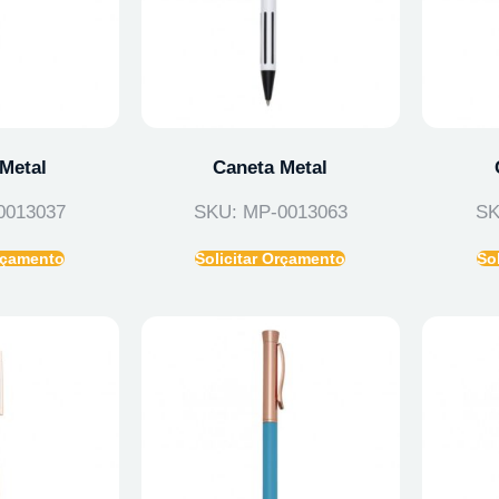
Metal
Caneta Metal
0013037
SKU: MP-0013063
SK
Orçamento
Solicitar Orçamento
So