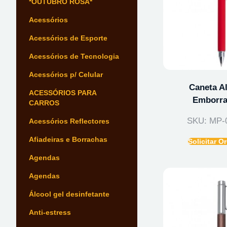
*OUTUBRO ROSA*
Acessórios
Acessórios de Esporte
Acessórios de Tecnologia
Acessórios p/ Celular
Caneta A
ACESSÓRIOS PARA
Emborra
CARROS
SKU: MP-
Acessórios Reflectores
Afiadeiras e Borrachas
Solicitar 
Agendas
Agendas
Álcool gel desinfetante
Anti-estress