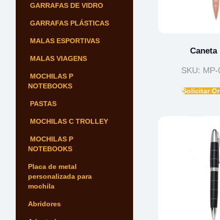
GARRAFAS DE VIDRO
GARRAFAS PLÁSTICAS
MALAS ESPORTIVAS
Caneta 
MALAS VIAGENS
SKU: MP-
MOCHILAS P
NOTEBOOKS
Solicitar 
PASTAS
MOCHILAS C TROLLEY
MOCHILAS P
NOTEBOOKS
Placa de metal
personalizada para
mochila
Abridores