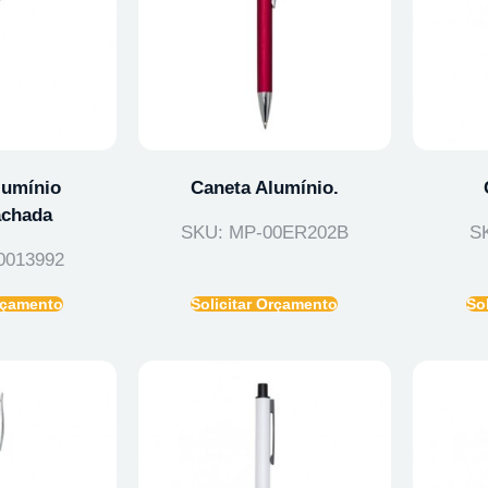
lumínio
Caneta Alumínio.
chada
SKU: MP-00ER202B
S
0013992
Orçamento
Solicitar Orçamento
So