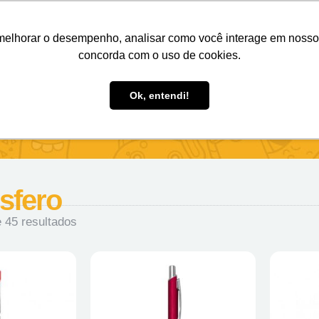
Nosso e-mail
(11) 98808-4038
Entre em contato:
melhorar o desempenho, analisar como você interage em nosso sit
concorda com o uso de cookies.
des Personalizados
Brindes Ecológicos
Blog
Ok, entendi!
sfero
 45 resultados