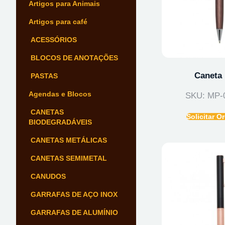
Artigos para Animais
Artigos para café
ACESSÓRIOS
BLOCOS DE ANOTAÇÕES
Caneta 
PASTAS
Agendas e Blocos
SKU: MP-
CANETAS
Solicitar 
BIODEGRADÁVEIS
CANETAS METÁLICAS
CANETAS SEMIMETAL
CANUDOS
GARRAFAS DE AÇO INOX
GARRAFAS DE ALUMÍNIO