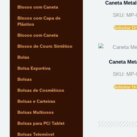
Caneta Metal
Blocos com Caneta
SKU: MP-
Blocos com Capa de
Plástico
Solicitar 
Blocos com Caneta
Blocos de Couro Sintético
Bolas
Caneta Meta
Bolsa Esportiva
SKU: MP-
Bolsas
Solicitar 
Bolsas de Cosméticos
Bolsas e Carteiras
Bolsas Multiusos
Bolsas para PC/ Tablet
Bolsas Telemóvel