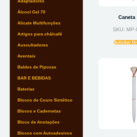
Adaptadores
Álcool Gel 70
Caneta 
Alicate Multifunções
SKU: MP-
Artigos para chá/café
Solicitar 
Auscultadores
Aventais
Baldes de Pipocas
BAR E BEBIDAS
Baterias
Blocos de Couro Sintético
Blocos e Cadernetas
Bloco de Anotações
Blocos com Autoadesivos