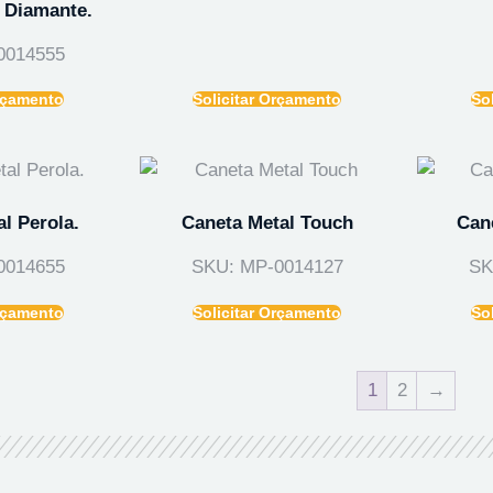
 Diamante.
0014555
Orçamento
Solicitar Orçamento
So
l Perola.
Caneta Metal Touch
Can
0014655
SKU: MP-0014127
SK
Orçamento
Solicitar Orçamento
So
1
2
→