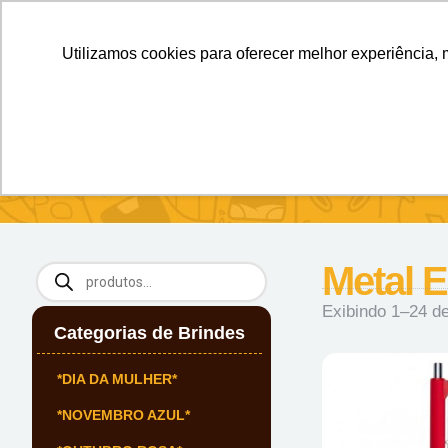
Personalizados sem Limites.
Confira!
Utilizamos cookies para oferecer melhor experiência, 
SOBRE NÓS
Produtos
Brin
Início
/ Metal Esfero
Metal E
Exibindo 1–24 de
Categorias de Brindes
*DIA DA MULHER*
*NOVEMBRO AZUL*