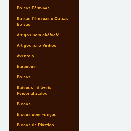
Bolsas Térmicas
Bolsas Térmicas e Outras
Bolsas
Artigos para chá/café
Artigos para Vinhos
Aventais
Barbecue
Bolsas
Batecos Infláveis
Personalizados
Blocos
Blocos com Função
Blocos de Plástico