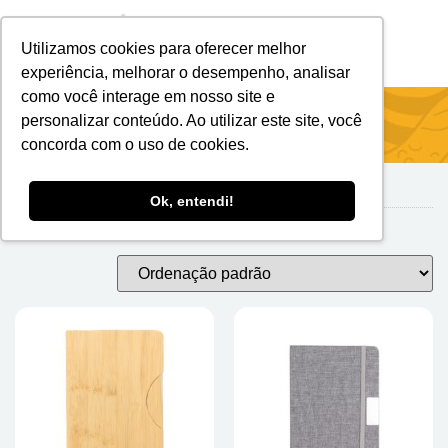
Utilizamos cookies para oferecer melhor
Brindes Personalizados
Brindes Ecológicos
experiência, melhorar o desempenho, analisar
como você interage em nosso site e
Início
/
Blocos E Cadernetas
/ Cadernetas
personalizar conteúdo. Ao utilizar este site, você
concorda com o uso de cookies.
Ok, entendi!
Cadernetas
Exibindo 1–24 de 86 resultados