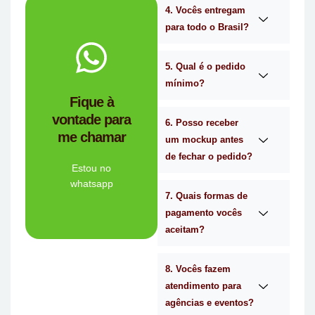
4. Vocês entregam
para todo o Brasil?
WhatsApp.
no
Me chama
5. Qual é o pedido
mínimo?
você?
Fique à
brindes certa para
vontade para
empresa de
6. Posso receber
me chamar
Personalizado é a
um mockup antes
Mimos
de fechar o pedido?
Tem dúvidas se a
Estou no
whatsapp
7. Quais formas de
Ligue Agora!
pagamento vocês
aceitam?
8. Vocês fazem
atendimento para
agências e eventos?