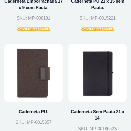
Caderneta Emborrachada 17
Caderneta PU 21 x 15 sem
x 9 com Pauta.
Pauta.
SKU: MP-008181
SKU: MP-0015221
Solicitar Orçamento
Solicitar Orçamento
Caderneta PU.
Caderneta Sem Pauta 21 x
14.
SKU: MP-0015357
SKU: MP-0018652S