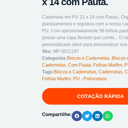
x 14 com Pauta.
Caderneta em PU 21 x 14 com Pauta.: Or
planejamentos e registros com a nossa c
PU. Com aproximadamente 96 folhas paut
possui uma capa flexível que combi... O 
personalizado ideal para personalizar sua
Sku:
MP-0011197
Categorias
Blocos e Cadernetas
,
Blocos 
Cadernetas
,
Com Pauta
,
Folhas Marfim
,
P
Tags
Blocos e Cadernetas
,
Cadernetas
,
C
Folhas Marfim
,
PU - Poliuretano
Compartilhe: