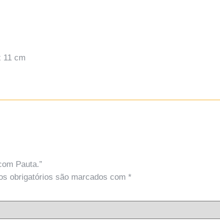
x 11 cm
 com Pauta.”
s obrigatórios são marcados com
*