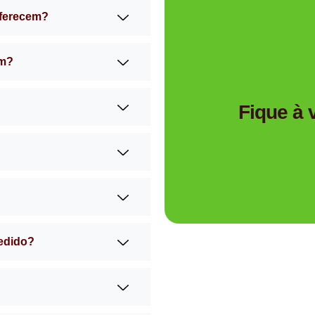
oferecem?
am?
Tem dúvidas se a Mimos 
Fique à
pedido?