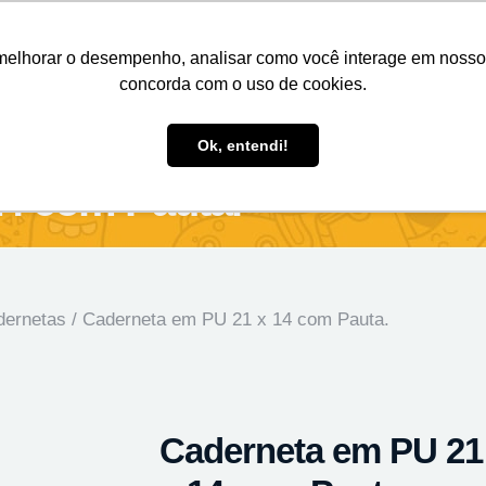
Nosso e-mail
(11) 98808-4038
Entre em contato:
melhorar o desempenho, analisar como você interage em nosso sit
concorda com o uso de cookies.
des Personalizados
Brindes Ecológicos
Blog
Ok, entendi!
14 com Pauta.
dernetas
/ Caderneta em PU 21 x 14 com Pauta.
Caderneta em PU 21