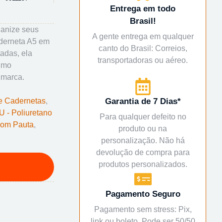
Entrega em todo
Brasil!
ganize seus
A gente entrega em qualquer
aderneta A5 em
canto do Brasil: Correios,
adas, ela
transportadoras ou aéreo.
mimo
 marca.
e Cadernetas
,
Garantia de 7 Dias*
U - Poliuretano
Para qualquer defeito no
om Pauta
,
produto ou na
personalização. Não há
devolução de compra para
produtos personalizados.
Pagamento Seguro
Pagamento sem stress: Pix,
link ou boleto. Pode ser 50/50