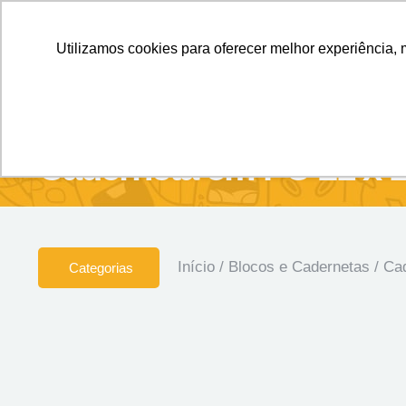
Personalizados sem Limites.
Confira!
Utilizamos cookies para oferecer melhor experiência, 
SOBRE NÓS
Produtos
Brin
Caderneta em PU 21 x 
Início
/
Blocos e Cadernetas
/
Ca
Categorias