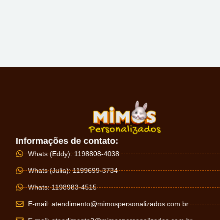
Informações de contato:
Whats (Eddy): 1198808-4038
Whats (Julia): 1199699-3734
Whats: 1198983-4515
E-mail:
atendimento@mimospersonalizados.com.br