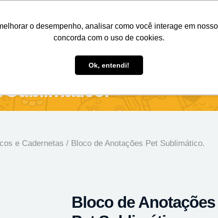
Nosso e-mail
(11) 98808-4038
Entre em contato:
melhorar o desempenho, analisar como você interage em nosso sit
concorda com o uso de cookies.
des Personalizados
Brindes Ecológicos
Blog
Ok, entendi!
 Sublimático.
cos e Cadernetas
/ Bloco de Anotações Pet Sublimático.
Bloco de Anotações