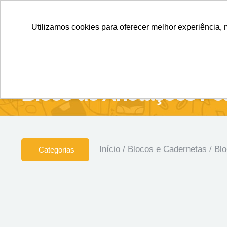
Personalizados sem Limites.
Confira!
Utilizamos cookies para oferecer melhor experiência, 
SOBRE NÓS
Produtos
Brin
Bloco de Anotações Pet
Início
/
Blocos e Cadernetas
/
Blo
Categorias