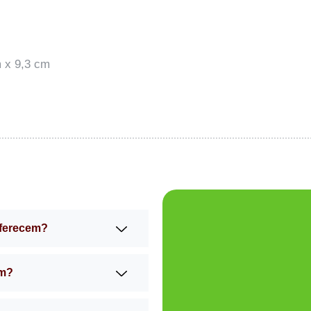
 x 9,3 cm
oferecem?
am?