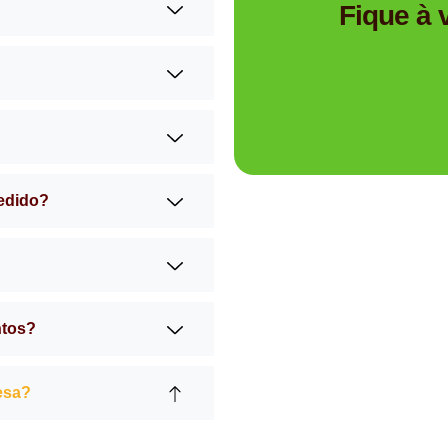
Tem dúvidas se a Mimos 
Fique à
pedido?
ntos?
esa?