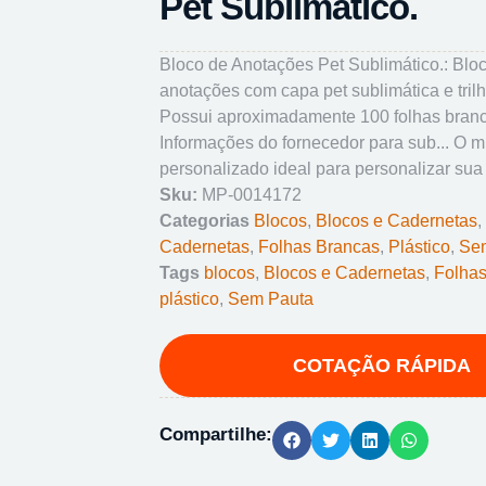
Pet Sublimático.
Bloco de Anotações Pet Sublimático.: Blo
anotações com capa pet sublimática e trilh
Possui aproximadamente 100 folhas bran
Informações do fornecedor para sub... O 
personalizado ideal para personalizar sua
Sku:
MP-0014172
Categorias
Blocos
,
Blocos e Cadernetas
,
Cadernetas
,
Folhas Brancas
,
Plástico
,
Se
Tags
blocos
,
Blocos e Cadernetas
,
Folhas
plástico
,
Sem Pauta
Compartilhe: