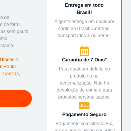
Entrega em todo
Brasil!
co de
A gente entrega em qualquer
o de ferro.
canto do Brasil: Correios,
cas sem pauta.
transportadoras ou aéreo.
mimo
 marca.
Blocos e
Garantia de 7 Dias*
m Pauta
Para qualquer defeito no
 Brancas
,
produto ou na
personalização. Não há
devolução de compra para
produtos personalizados.
Pagamento Seguro
Pagamento sem stress: Pix,
link ou boleto. Pode ser 50/50