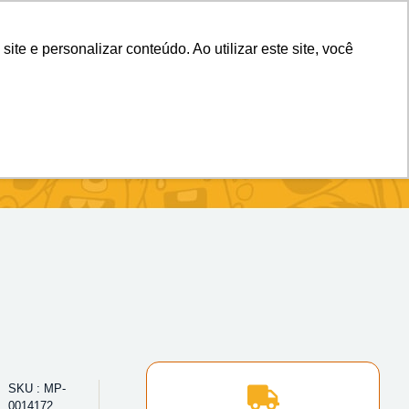
(11) 98983-4515
(11) 99699-3734
e e personalizar conteúdo. Ao utilizar este site, você
SKU : MP-
0014172