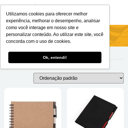
Utilizamos cookies para oferecer melhor
Brindes Personalizados
Brindes Ecológicos
experiência, melhorar o desempenho, analisar
como você interage em nosso site e
Início
/
Blocos E Cadernetas
/ Sem Pauta
personalizar conteúdo. Ao utilizar este site, você
concorda com o uso de cookies.
Ok, entendi!
Sem Pauta
Exibindo 1–24 de 31 resultados