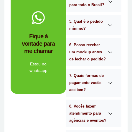
para todo o Brasil?
WhatsApp.
no
Me chama
5. Qual é o pedido
mínimo?
você?
Fique à
brindes certa para
vontade para
empresa de
6. Posso receber
me chamar
Personalizado é a
um mockup antes
Mimos
de fechar o pedido?
Tem dúvidas se a
Estou no
whatsapp
7. Quais formas de
Ligue Agora!
pagamento vocês
aceitam?
8. Vocês fazem
atendimento para
agências e eventos?