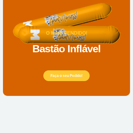
O MAIS VENDIDO!
Bastão Inflável
Faça o seu Pedido!