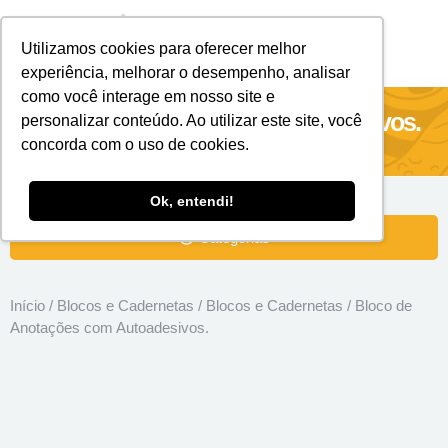
Utilizamos cookies para oferecer melhor
Brindes Personalizados
Brindes Ecológicos
experiência, melhorar o desempenho, analisar
como você interage em nosso site e
Bloco de Anotações com Autoadesivos.
personalizar conteúdo. Ao utilizar este site, você
concorda com o uso de cookies.
Ok, entendi!
Categorias
Início
/
Blocos e Cadernetas
/
Blocos e Cadernetas
/ Bloco de
Anotações com Autoadesivos.