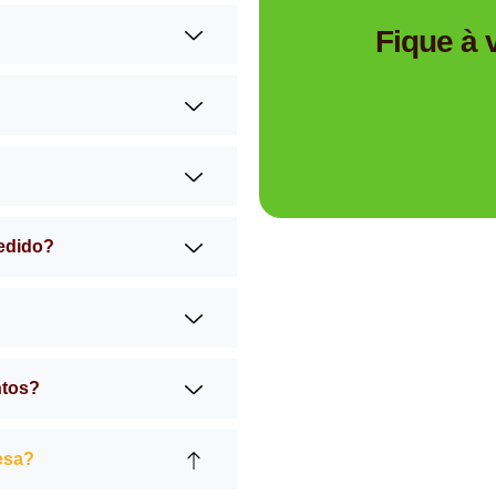
Tem dúvidas se a Mimos 
Fique à
pedido?
ntos?
esa?