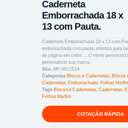
Caderneta
Emborrachada 18 x
13 com Pauta.
Caderneta Emborrachada 18 x 13 com Pau
emborrachada com pauta, elástico para la
de página em cetim. ... O mimo personaliz
personalizar sua marca.
Sku:
MP-0012514
Categorias
Blocos e Cadernetas
,
Blocos 
Cadernetas
,
Emborrachado
,
Folhas Marfi
Tags
Blocos e Cadernetas
,
Cadernetas
,
E
Folhas Marfim