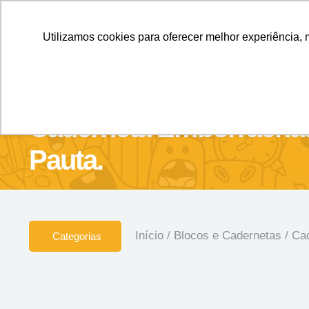
Personalizados sem Limites.
Confira!
Utilizamos cookies para oferecer melhor experiência, 
SOBRE NÓS
Produtos
Brin
Caderneta Emborrachad
Pauta.
Início
/
Blocos e Cadernetas
/
Ca
Categorias