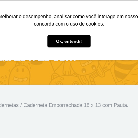
Nosso e-mail
(11) 98808-4038
Entre em contato:
melhorar o desempenho, analisar como você interage em nosso sit
concorda com o uso de cookies.
des Personalizados
Brindes Ecológicos
Blog
Ok, entendi!
a 18 x 13 com
dernetas
/ Caderneta Emborrachada 18 x 13 com Pauta.