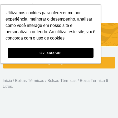
Utilizamos cookies para oferecer melhor
Brindes Personalizados
Brindes Ecológicos
experiência, melhorar o desempenho, analisar
como você interage em nosso site e
Bolsa Térmica 6 Litros.
personalizar conteúdo. Ao utilizar este site, você
concorda com o uso de cookies.
Ok, entendi!
Categorias
Início
/
Bolsas Térmicas
/
Bolsas Térmicas
/ Bolsa Térmica 6
Litros.