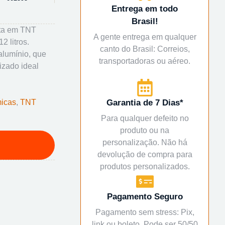
Entrega em todo
Brasil!
eita em TNT
A gente entrega em qualquer
 litros.
canto do Brasil: Correios,
alumínio, que
transportadoras ou aéreo.
izado ideal
micas
,
TNT
Garantia de 7 Dias*
Para qualquer defeito no
produto ou na
personalização. Não há
devolução de compra para
produtos personalizados.
Pagamento Seguro
Pagamento sem stress: Pix,
link ou boleto. Pode ser 50/50