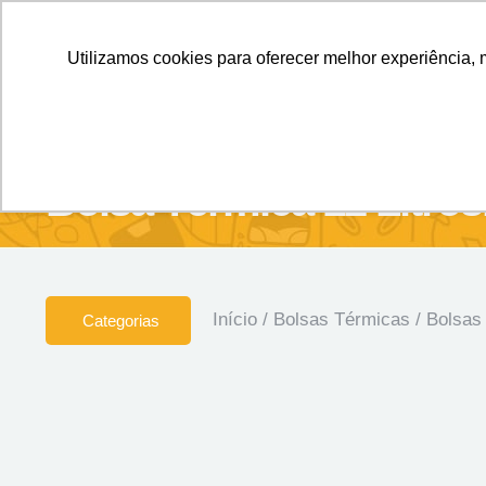
Personalizados sem Limites.
Confira!
Utilizamos cookies para oferecer melhor experiência, 
SOBRE NÓS
Produtos
Brin
Bolsa Térmica 12 Litros
Início
/
Bolsas Térmicas
/
Bolsas
Categorias