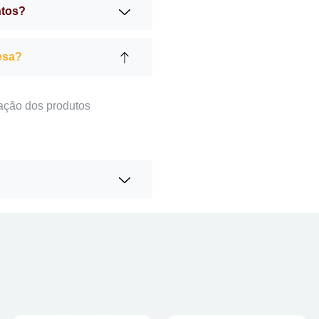
ntos?
esa?
ação dos produtos