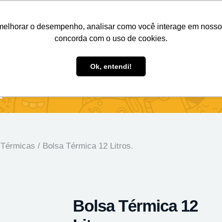
Nosso e-mail
(11) 98808-4038
Entre em contato:
melhorar o desempenho, analisar como você interage em nosso sit
concorda com o uso de cookies.
des Personalizados
Brindes Ecológicos
Blog
Ok, entendi!
.
 Térmicas
/ Bolsa Térmica 12 Litros.
Bolsa Térmica 12