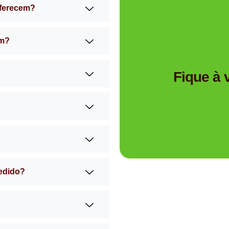
oferecem?
am?
Tem dúvidas se a Mimos 
Fique à
pedido?