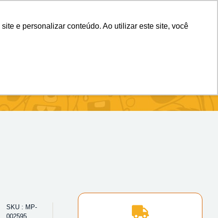
(11) 98983-4515
(11) 99699-3734
e e personalizar conteúdo. Ao utilizar este site, você
SKU : MP-
002595