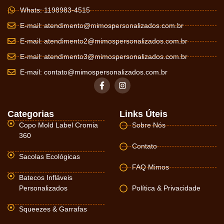
Whats: 1198983-4515
E-mail:
atendimento@mimospersonalizados.com.br
E-mail:
atendimento2@mimospersonalizados.com.br
E-mail:
atendimento3@mimospersonalizados.com.br
E-mail:
contato@mimospersonalizados.com.br
Categorias
Links Úteis
Copo Mold Label Cromia
Sobre Nós
360
Contato
Sacolas Ecológicas
FAQ Mimos
Batecos Infláveis
Personalizados
Política & Privacidade
Squeezes & Garrafas