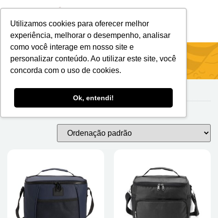
Utilizamos cookies para oferecer melhor
Brindes Personalizados
Brindes Ecológicos
experiência, melhorar o desempenho, analisar
como você interage em nosso site e
Início
/
Bolsas Térmicas
/ Poliéster
personalizar conteúdo. Ao utilizar este site, você
concorda com o uso de cookies.
Ok, entendi!
Poliéster
Exibindo 1–24 de 39 resultados