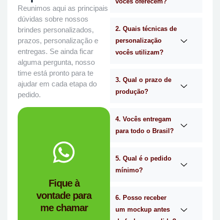
vocês oferecem?
Reunimos aqui as principais
dúvidas sobre nossos
2. Quais técnicas de
brindes personalizados,
prazos, personalização e
personalização
entregas. Se ainda ficar
vocês utilizam?
alguma pergunta, nosso
time está pronto para te
3. Qual o prazo de
ajudar em cada etapa do
produção?
pedido.
4. Vocês entregam
para todo o Brasil?
WhatsApp.
no
Me chama
5. Qual é o pedido
mínimo?
você?
Fique à
brindes certa para
vontade para
empresa de
6. Posso receber
me chamar
Personalizado é a
um mockup antes
Mimos