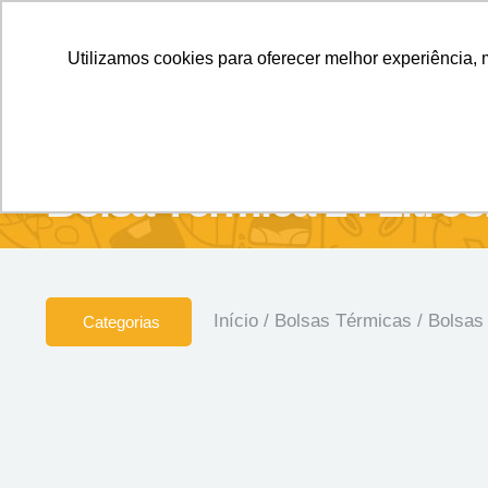
Personalizados sem Limites.
Confira!
Utilizamos cookies para oferecer melhor experiência, 
SOBRE NÓS
Produtos
Brin
Bolsa Térmica 14 Litros
Início
/
Bolsas Térmicas
/
Bolsas
Categorias