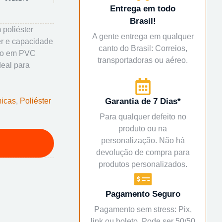
Entrega em todo
Brasil!
 poliéster
A gente entrega em qualquer
er e capacidade
canto do Brasil: Correios,
erno em PVC
transportadoras ou aéreo.
deal para
micas
,
Poliéster
Garantia de 7 Dias*
Para qualquer defeito no
produto ou na
personalização. Não há
devolução de compra para
produtos personalizados.
Pagamento Seguro
Pagamento sem stress: Pix,
link ou boleto. Pode ser 50/50