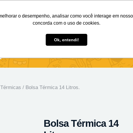
Nosso e-mail
(11) 98808-4038
Entre em contato:
melhorar o desempenho, analisar como você interage em nosso sit
concorda com o uso de cookies.
des Personalizados
Brindes Ecológicos
Blog
Ok, entendi!
.
 Térmicas
/ Bolsa Térmica 14 Litros.
Bolsa Térmica 14