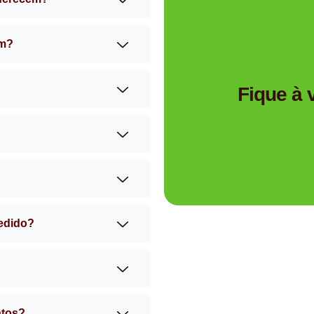
am?
Tem dúvidas se a Mimos 
Fique à
pedido?
ntos?