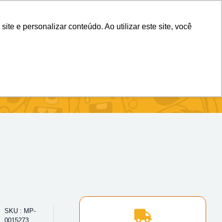
(11) 98983-4515
(11) 99699-3734
e e personalizar conteúdo. Ao utilizar este site, você
SKU : MP-
0015273