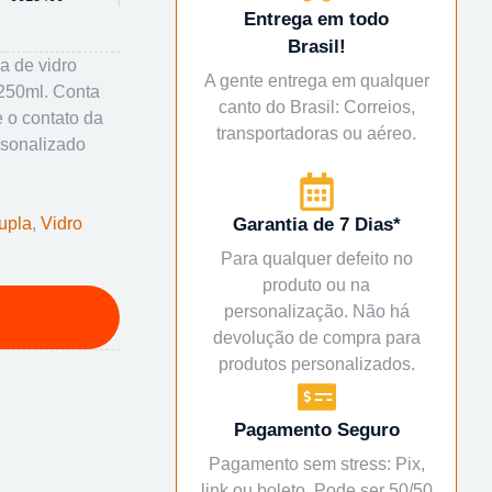
Entrega em todo
Brasil!
a de vidro
A gente entrega em qualquer
250ml. Conta
canto do Brasil: Correios,
 o contato da
transportadoras ou aéreo.
rsonalizado
upla
,
Vidro
Garantia de 7 Dias*
Para qualquer defeito no
produto ou na
personalização. Não há
devolução de compra para
produtos personalizados.
Pagamento Seguro
Pagamento sem stress: Pix,
link ou boleto. Pode ser 50/50