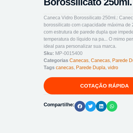
Borossilicato 250ml.
Caneca Vidro Borossilicato 250ml.: Canec
borossilicato com capacidade máxima de 
com estrutura de parede dupla que impede
temperatura do líquido na pa... O mimo pe
ideal para personalizar sua marca.
Sku:
MP-0015400
Categorias
Canecas
,
Canecas
,
Parede D
Tags
canecas
,
Parede Dupla
,
vidro
Compartilhe: