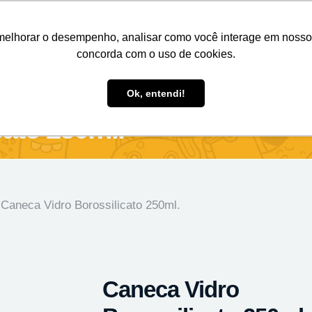
Nosso e-mail
(11) 98808-4038
Entre em contato:
melhorar o desempenho, analisar como você interage em nosso sit
concorda com o uso de cookies.
des Personalizados
Brindes Ecológicos
Blog
Ok, entendi!
cato 250ml.
 Caneca Vidro Borossilicato 250ml.
Caneca Vidro