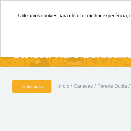
Personalizados sem Limites.
Confira!
Utilizamos cookies para oferecer melhor experiência, 
SOBRE NÓS
Produtos
Brin
Caneca Vidro Borossili
Início
/
Canecas
/
Parede Dupla
/
Categorias