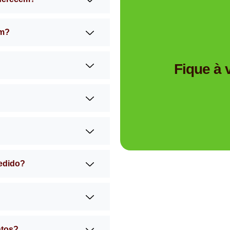
am?
Tem dúvidas se a Mimos 
Fique à
pedido?
ntos?