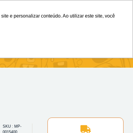
(11) 98983-4515
(11) 99699-3734
e e personalizar conteúdo. Ao utilizar este site, você
SKU : MP-
0015400