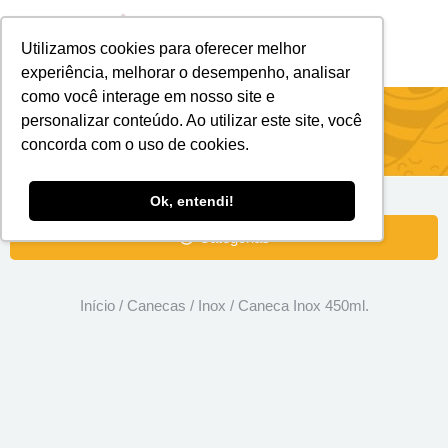
Utilizamos cookies para oferecer melhor
Brindes Personalizados
Brindes Ecológicos
experiência, melhorar o desempenho, analisar
como você interage em nosso site e
Caneca Inox 450ml.
personalizar conteúdo. Ao utilizar este site, você
concorda com o uso de cookies.
Ok, entendi!
Categorias
Início
/
Canecas
/
Inox
/ Caneca Inox 450ml.