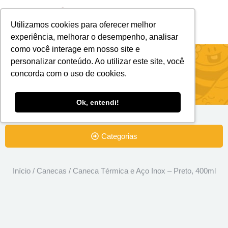
Utilizamos cookies para oferecer melhor
Brindes Personalizados
Brindes Ecológicos
experiência, melhorar o desempenho, analisar
como você interage em nosso site e
Caneca Térmica e Aço Inox – Preto,
personalizar conteúdo. Ao utilizar este site, você
concorda com o uso de cookies.
400ml
Ok, entendi!
Categorias
Início
/
Canecas
/ Caneca Térmica e Aço Inox – Preto, 400ml