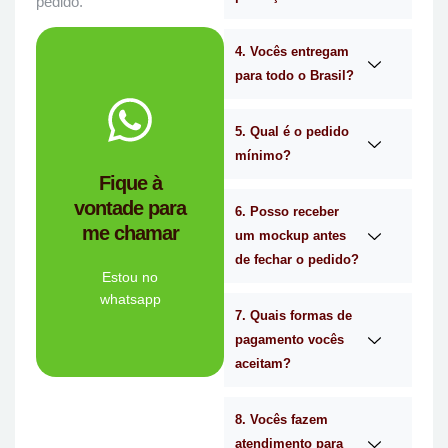
pedido.
4. Vocês entregam
para todo o Brasil?
WhatsApp.
no
Me chama
5. Qual é o pedido
mínimo?
você?
Fique à
brindes certa para
vontade para
empresa de
6. Posso receber
me chamar
Personalizado é a
um mockup antes
Mimos
de fechar o pedido?
Tem dúvidas se a
Estou no
whatsapp
7. Quais formas de
Ligue Agora!
pagamento vocês
aceitam?
8. Vocês fazem
atendimento para