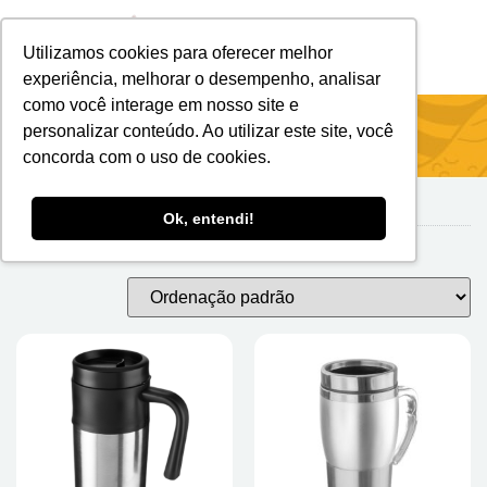
Utilizamos cookies para oferecer melhor
Brindes Personalizados
Brindes Ecológicos
experiência, melhorar o desempenho, analisar
como você interage em nosso site e
Início
/ Inox
personalizar conteúdo. Ao utilizar este site, você
concorda com o uso de cookies.
Ok, entendi!
Inox
Mostrando todos os 20 resultados