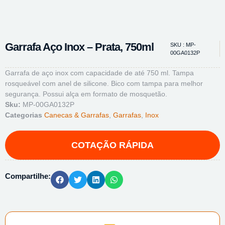
Garrafa Aço Inox – Prata, 750ml
SKU : MP-
00GA0132P
Garrafa de aço inox com capacidade de até 750 ml. Tampa
rosqueável com anel de silicone. Bico com tampa para melhor
segurança. Possui alça em formato de mosquetão.
Sku:
MP-00GA0132P
Categorias
Canecas & Garrafas
,
Garrafas
,
Inox
Compartilhe: