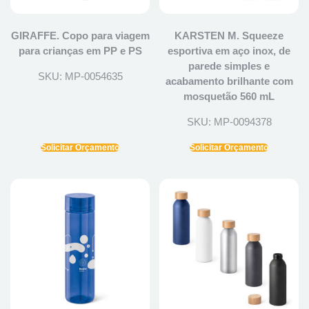
GIRAFFE. Copo para viagem
KARSTEN M. Squeeze
para crianças em PP e PS
esportiva em aço inox, de
parede simples e
SKU: MP-0054635
acabamento brilhante com
mosquetão 560 mL
SKU: MP-0094378
Solicitar Orçamento
Solicitar Orçamento