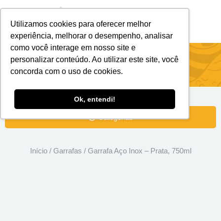
Utilizamos cookies para oferecer melhor
Brindes Personalizados
Brindes Ecológicos
experiência, melhorar o desempenho, analisar
como você interage em nosso site e
Garrafa Aço Inox – Prata, 750ml
personalizar conteúdo. Ao utilizar este site, você
concorda com o uso de cookies.
Ok, entendi!
Categorias
Início
/
Garrafas
/ Garrafa Aço Inox – Prata, 750ml