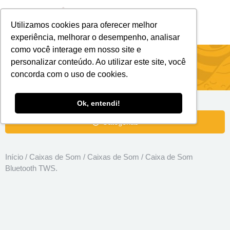
Utilizamos cookies para oferecer melhor
Brindes Personalizados
Brindes Ecológicos
experiência, melhorar o desempenho, analisar
como você interage em nosso site e
Caixa de Som Bluetooth TWS.
personalizar conteúdo. Ao utilizar este site, você
concorda com o uso de cookies.
Ok, entendi!
Categorias
Início
/
Caixas de Som
/
Caixas de Som
/ Caixa de Som
Bluetooth TWS.