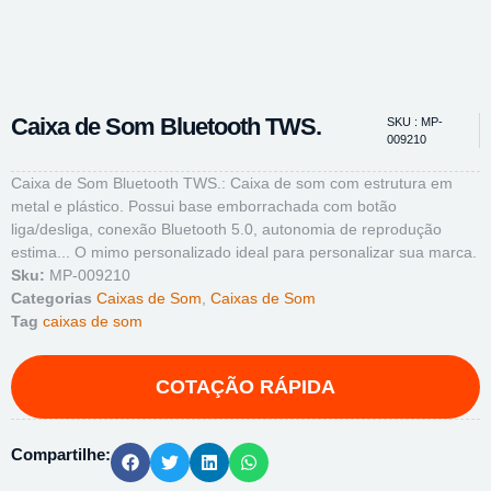
Caixa de Som Bluetooth TWS.
SKU : MP-
009210
Caixa de Som Bluetooth TWS.: Caixa de som com estrutura em
metal e plástico. Possui base emborrachada com botão
liga/desliga, conexão Bluetooth 5.0, autonomia de reprodução
estima... O mimo personalizado ideal para personalizar sua marca.
Sku:
MP-009210
Categorias
Caixas de Som
,
Caixas de Som
Tag
caixas de som
Compartilhe: