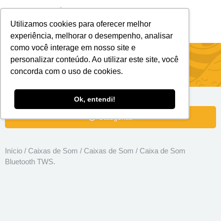
Utilizamos cookies para oferecer melhor
Brindes Personalizados
Brindes Ecológicos
experiência, melhorar o desempenho, analisar
como você interage em nosso site e
Caixa de Som Bluetooth TWS.
personalizar conteúdo. Ao utilizar este site, você
concorda com o uso de cookies.
Ok, entendi!
Categorias
Início
/
Caixas de Som
/
Caixas de Som
/ Caixa de Som
Bluetooth TWS.