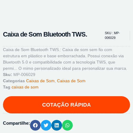
Caixa de Som Bluetooth TWS.
SKU : MP-
006029
Caixa de Som Bluetooth TWS.: Caixa de som sem fio com
estrutura em plástico e base emborrachada. Possui conexão via
Bluetooth 5.0 e compatibilidade com a tecnologia TWS, que
permi... O mimo personalizado ideal para personalizar sua marca.
Sku:
MP-006029
Categorias
Caixas de Som
,
Caixas de Som
Tag
caixas de som
Compartilhe: