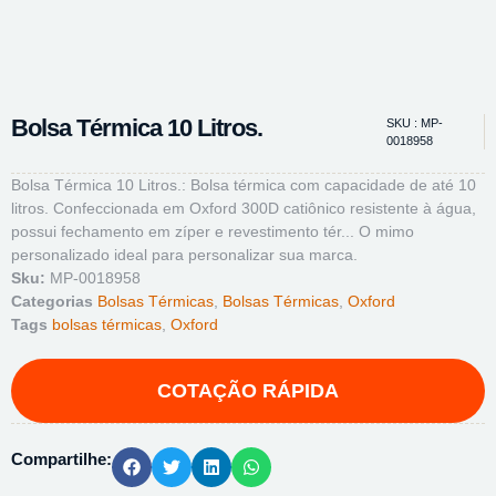
Bolsa Térmica 10 Litros.
SKU : MP-
0018958
Bolsa Térmica 10 Litros.: Bolsa térmica com capacidade de até 10
litros. Confeccionada em Oxford 300D catiônico resistente à água,
possui fechamento em zíper e revestimento tér... O mimo
personalizado ideal para personalizar sua marca.
Sku:
MP-0018958
Categorias
Bolsas Térmicas
,
Bolsas Térmicas
,
Oxford
Tags
bolsas térmicas
,
Oxford
Compartilhe: