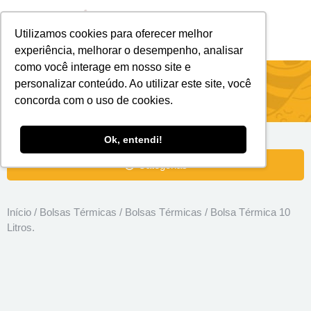
Utilizamos cookies para oferecer melhor
Brindes Personalizados
Brindes Ecológicos
experiência, melhorar o desempenho, analisar
como você interage em nosso site e
Bolsa Térmica 10 Litros.
personalizar conteúdo. Ao utilizar este site, você
concorda com o uso de cookies.
Ok, entendi!
Categorias
Início
/
Bolsas Térmicas
/
Bolsas Térmicas
/ Bolsa Térmica 10
Litros.