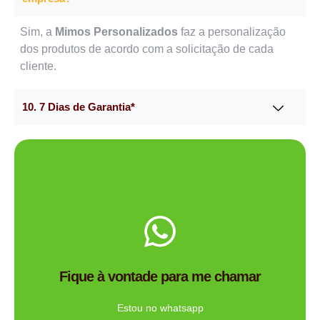
Sim, a
Mimos Personalizados
faz a personalização
dos produtos de acordo com a solicitação de cada
cliente.
10. 7 Dias de Garantia*
Me chama no WhatsApp.
de brindes certa para você?
Fique à vontade para me chamar
Tem dúvidas se a Mimos Personalizado é a empresa
Ligue Agora!
Estou no whatsapp