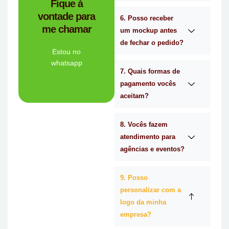
Fique à
brindes certa para
vontade para
empresa de
6. Posso receber
me chamar
Personalizado é a
um mockup antes
Mimos
de fechar o pedido?
Tem dúvidas se a
Estou no
whatsapp
7. Quais formas de
Ligue Agora!
pagamento vocês
aceitam?
8. Vocês fazem
atendimento para
agências e eventos?
9. Posso
personalizar com a
logo da minha
empresa?