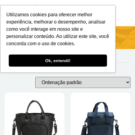
Utilizamos cookies para oferecer melhor
Brindes Personalizados
Brindes Ecológicos
experiência, melhorar o desempenho, analisar
como você interage em nosso site e
Início
/
Bolsas Térmicas
/ Oxford
personalizar conteúdo. Ao utilizar este site, você
concorda com o uso de cookies.
Ok, entendi!
Oxford
Mostrando todos os 20 resultados