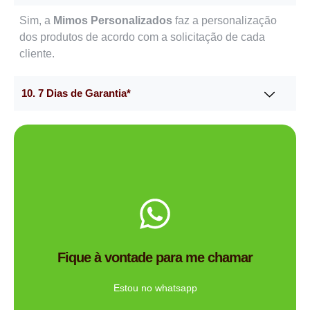
Sim, a
Mimos Personalizados
faz a personalização
dos produtos de acordo com a solicitação de cada
cliente.
10. 7 Dias de Garantia*
Me chama no WhatsApp.
de brindes certa para você?
Fique à vontade para me chamar
Tem dúvidas se a Mimos Personalizado é a empresa
Ligue Agora!
Estou no whatsapp