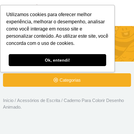
Utilizamos cookies para oferecer melhor
Brindes Personalizados
Brindes Ecológicos
experiência, melhorar o desempenho, analisar
como você interage em nosso site e
Caderno Para Colorir Desenho
personalizar conteúdo. Ao utilizar este site, você
concorda com o uso de cookies.
Animado.
Ok, entendi!
Categorias
Início
/
Acessórios de Escrita
/ Caderno Para Colorir Desenho
Animado.