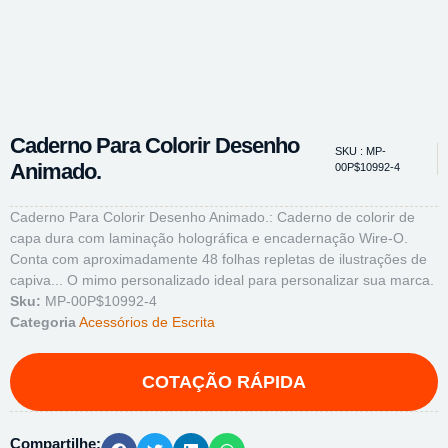
Caderno Para Colorir Desenho
SKU : MP-
Animado.
00P$10992-4
Caderno Para Colorir Desenho Animado.: Caderno de colorir de
capa dura com laminação holográfica e encadernação Wire-O.
Conta com aproximadamente 48 folhas repletas de ilustrações de
capiva... O mimo personalizado ideal para personalizar sua marca.
Sku:
MP-00P$10992-4
Categoria
Acessórios de Escrita
Compartilhe: