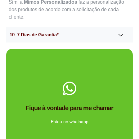
Sim, a
Mimos Personalizados
faz a personalização
dos produtos de acordo com a solicitação de cada
cliente.
10. 7 Dias de Garantia*
Me chama no WhatsApp.
de brindes certa para você?
Fique à vontade para me chamar
Tem dúvidas se a Mimos Personalizado é a empresa
Ligue Agora!
Estou no whatsapp