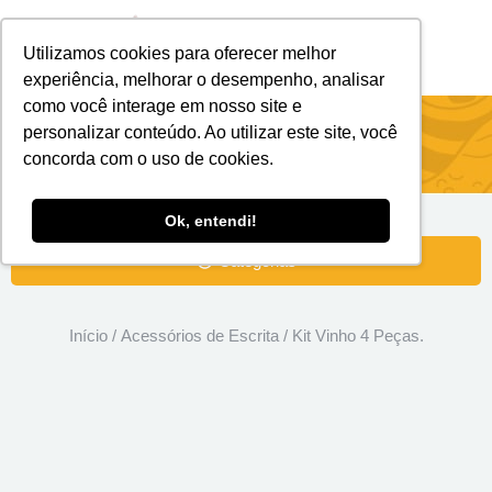
Utilizamos cookies para oferecer melhor
Brindes Personalizados
Brindes Ecológicos
experiência, melhorar o desempenho, analisar
como você interage em nosso site e
Kit Vinho 4 Peças.
personalizar conteúdo. Ao utilizar este site, você
concorda com o uso de cookies.
Ok, entendi!
Categorias
Início
/
Acessórios de Escrita
/ Kit Vinho 4 Peças.