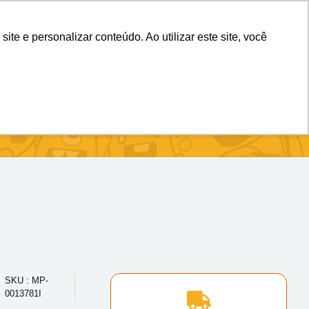
(11) 98983-4515
(11) 99699-3734
e e personalizar conteúdo. Ao utilizar este site, você
SKU : MP-
0013781I