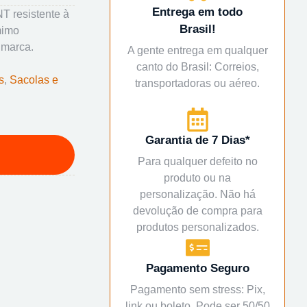
Entrega em todo
T resistente à
Brasil!
mimo
 marca.
A gente entrega em qualquer
canto do Brasil: Correios,
s
,
Sacolas e
transportadoras ou aéreo.
Garantia de 7 Dias*
Para qualquer defeito no
produto ou na
personalização. Não há
devolução de compra para
produtos personalizados.
Pagamento Seguro
Pagamento sem stress: Pix,
link ou boleto. Pode ser 50/50