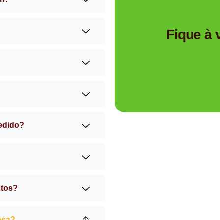
Tem dúvidas se a Mimos 
Fique à
pedido?
ntos?
esa?