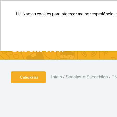
Personalizados sem Limites.
Confira!
Utilizamos cookies para oferecer melhor experiência, 
SOBRE NÓS
Produtos
Brin
Sacola TNT.
Início
/
Sacolas e Sacochilas
/
T
Categorias