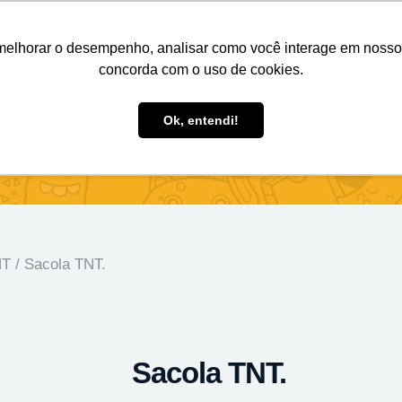
Nosso e-mail
(11) 98808-4038
Entre em contato:
melhorar o desempenho, analisar como você interage em nosso sit
concorda com o uso de cookies.
des Personalizados
Brindes Ecológicos
Blog
Ok, entendi!
NT
/ Sacola TNT.
Sacola TNT.