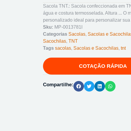
Sacola TNT.: Sacola confeccionada em TN
água e costura termosselada. Altura ... O 
personalizado ideal para personalizar sua
Sku:
MP-0013781I
Categorias
Sacolas
,
Sacolas e Sacochila
Sacochilas
,
TNT
Tags
sacolas
,
Sacolas e Sacochilas
,
tnt
Compartilhe: