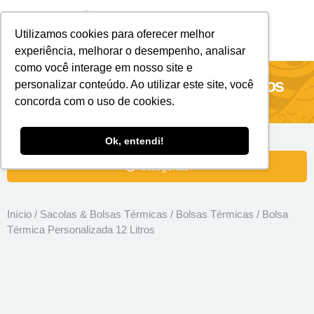
Utilizamos cookies para oferecer melhor
Brindes Personalizados
Brindes Ecológicos
experiência, melhorar o desempenho, analisar
como você interage em nosso site e
Bolsa Térmica Personalizada 12 Litros
personalizar conteúdo. Ao utilizar este site, você
concorda com o uso de cookies.
Ok, entendi!
Categorias
Início
/
Sacolas & Bolsas Térmicas
/
Bolsas Térmicas
/ Bolsa
Térmica Personalizada 12 Litros