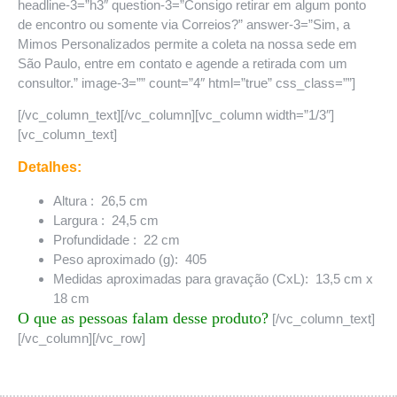
headline-3=”h3″ question-3=”Consigo retirar em algum ponto
de encontro ou somente via Correios?” answer-3=”Sim, a
Mimos Personalizados permite a coleta na nossa sede em
São Paulo, entre em contato e agende a retirada com um
consultor.” image-3=”” count=”4″ html=”true” css_class=””]
[/vc_column_text][/vc_column][vc_column width=”1/3″]
[vc_column_text]
Detalhes:
Altura
: 26,5 cm
Largura
: 24,5 cm
Profundidade
: 22 cm
Peso aproximado
(g): 405
Medidas aproximadas para gravação
(CxL): 13,5 cm x
18 cm
O que as pessoas falam desse produto?
[/vc_column_text]
[/vc_column][/vc_row]