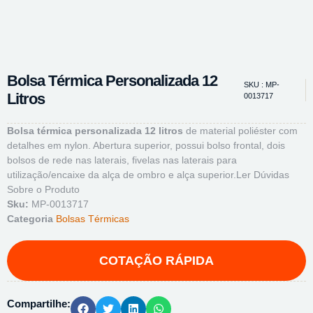
Bolsa Térmica Personalizada 12
SKU : MP-
Litros
0013717
Bolsa térmica personalizada 12 litros
de material poliéster com
detalhes em nylon. Abertura superior, possui bolso frontal, dois
bolsos de rede nas laterais, fivelas nas laterais para
utilização/encaixe da alça de ombro e alça superior.
Ler Dúvidas
Sobre o Produto
Sku:
MP-0013717
Categoria
Bolsas Térmicas
Compartilhe: