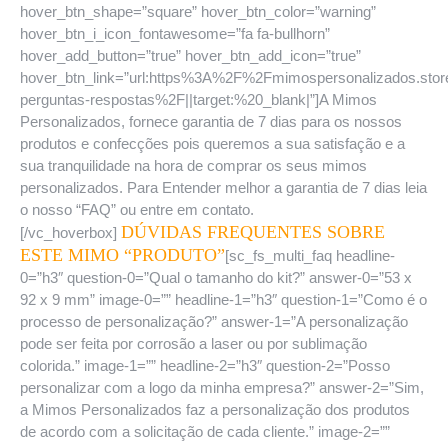
hover_btn_shape=”square” hover_btn_color=”warning”
hover_btn_i_icon_fontawesome=”fa fa-bullhorn”
hover_add_button=”true” hover_btn_add_icon=”true”
hover_btn_link=”url:https%3A%2F%2Fmimospersonalizados.sto
perguntas-respostas%2F||target:%20_blank|”]A Mimos
Personalizados, fornece garantia de 7 dias para os nossos
produtos e confecções pois queremos a sua satisfação e a
sua tranquilidade na hora de comprar os seus mimos
personalizados. Para Entender melhor a garantia de 7 dias leia
o nosso “FAQ” ou entre em contato.
DÚVIDAS FREQUENTES SOBRE
[/vc_hoverbox]
ESTE MIMO “PRODUTO”
[sc_fs_multi_faq headline-
0=”h3″ question-0=”Qual o tamanho do kit?” answer-0=”53 x
92 x 9 mm” image-0=”” headline-1=”h3″ question-1=”Como é o
processo de personalização?” answer-1=”A personalização
pode ser feita por corrosão a laser ou por sublimação
colorida.” image-1=”” headline-2=”h3″ question-2=”Posso
personalizar com a logo da minha empresa?” answer-2=”Sim,
a Mimos Personalizados faz a personalização dos produtos
de acordo com a solicitação de cada cliente.” image-2=””