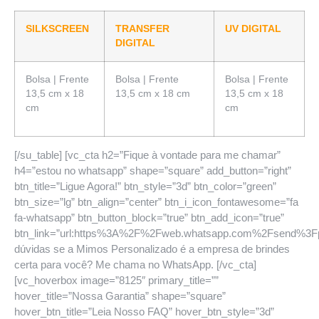
SILKSCREEN
TRANSFER
UV DIGITAL
DIGITAL
Bolsa | Frente
Bolsa | Frente
Bolsa | Frente
13,5 cm x 18
13,5 cm x 18 cm
13,5 cm x 18
cm
cm
[/su_table] [vc_cta h2=”Fique à vontade para me chamar”
h4=”estou no whatsapp” shape=”square” add_button=”right”
btn_title=”Ligue Agora!” btn_style=”3d” btn_color=”green”
btn_size=”lg” btn_align=”center” btn_i_icon_fontawesome=”fa
fa-whatsapp” btn_button_block=”true” btn_add_icon=”true”
btn_link=”url:https%3A%2F%2Fweb.whatsapp.com%2Fsend%
dúvidas se a Mimos Personalizado é a empresa de brindes
certa para você? Me chama no WhatsApp. [/vc_cta]
[vc_hoverbox image=”8125″ primary_title=””
hover_title=”Nossa Garantia” shape=”square”
hover_btn_title=”Leia Nosso FAQ” hover_btn_style=”3d”