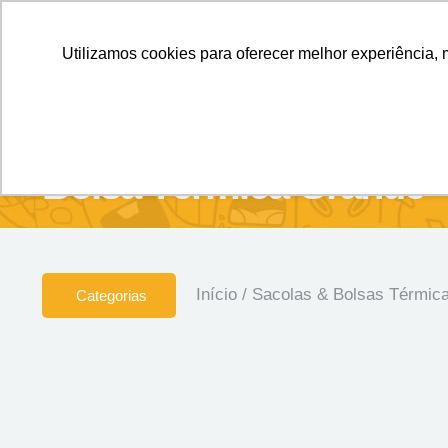
Personalizados sem Limites.
Confira!
Utilizamos cookies para oferecer melhor experiência, 
SOBRE NÓS
Produtos
Brin
Bolsa Térmica Grande
Início
/
Sacolas & Bolsas Térmic
Categorias