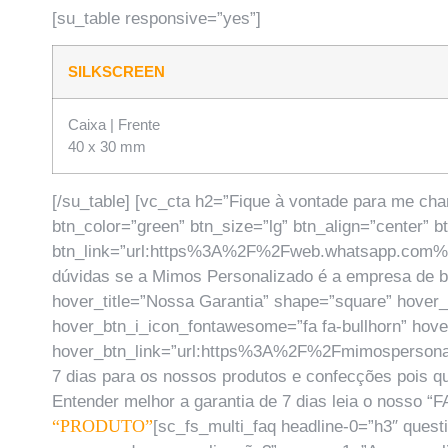
[su_table responsive=”yes”]
SILKSCREEN
Caixa | Frente
40 x 30 mm
[/su_table] [vc_cta h2=”Fique à vontade para me cha
btn_color=”green” btn_size=”lg” btn_align=”center” 
btn_link=”url:https%3A%2F%2Fweb.whatsapp.c
dúvidas se a Mimos Personalizado é a empresa de b
hover_title=”Nossa Garantia” shape=”square” hover
hover_btn_i_icon_fontawesome=”fa fa-bullhorn” hove
hover_btn_link=”url:https%3A%2F%2Fmimospersonali
7 dias para os nossos produtos e confecções pois q
Entender melhor a garantia de 7 dias leia o nosso “
“PRODUTO”
[sc_fs_multi_faq headline-0=”h3″ ques