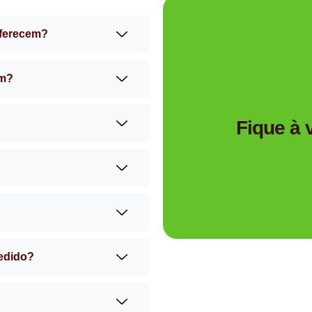
oferecem?
am?
Tem dúvidas se a Mimos 
Fique à
pedido?