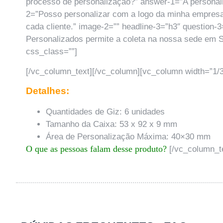
processo de personalização?” answer-1=”A personaliz
2=”Posso personalizar com a logo da minha empresa
cada cliente.” image-2=”” headline-3=”h3″ question
Personalizados permite a coleta na nossa sede em Sã
css_class=””]
[/vc_column_text][/vc_column][vc_column width=”1/3
Detalhes:
Quantidades de Giz: 6 unidades
Tamanho da Caixa: 53 x 92 x 9 mm
Área de Personalização Máxima: 40×30 mm
O que as pessoas falam desse produto?
[/vc_column_te