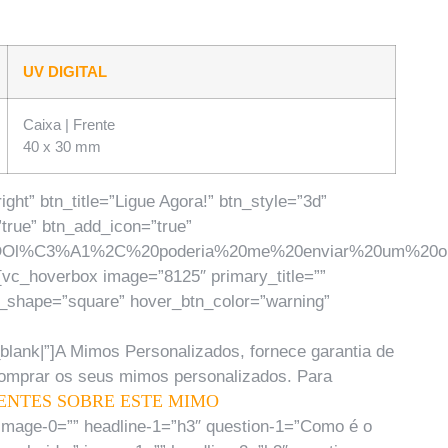
UV DIGITAL
Caixa | Frente
40 x 30 mm
ht” btn_title=”Ligue Agora!” btn_style=”3d”
true” btn_add_icon=”true”
Ol%C3%A1%2C%20poderia%20me%20enviar%20um%20or%C3
vc_hoverbox image=”8125″ primary_title=””
n_shape=”square” hover_btn_color=”warning”
ank|”]A Mimos Personalizados, fornece garantia de
 comprar os seus mimos personalizados. Para
ENTES SOBRE ESTE MIMO
 image-0=”” headline-1=”h3″ question-1=”Como é o