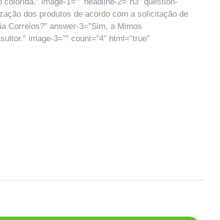
 colorida.” image-1=”” headline-2=”h3″ question-
zação dos produtos de acordo com a solicitação de
via Correios?” answer-3=”Sim, a Mimos
ultor.” image-3=”” count=”4″ html=”true”