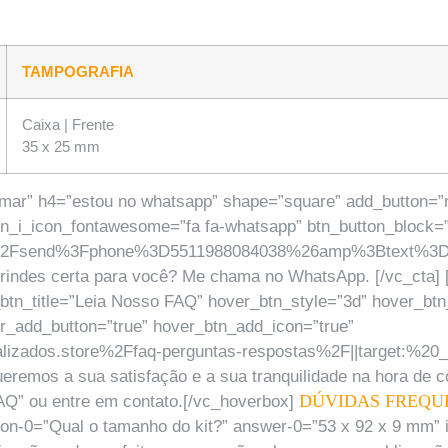
TAMPOGRAFIA
Caixa | Frente
35 x 25 mm
mar” h4=”estou no whatsapp” shape=”square” add_button=”rig
btn_i_icon_fontawesome=”fa fa-whatsapp” btn_button_block=”
om%2Fsend%3Fphone%3D5511988084038%26amp%3Btext%3D
rindes certa para você? Me chama no WhatsApp. [/vc_cta] [
_btn_title=”Leia Nosso FAQ” hover_btn_style=”3d” hover_bt
r_add_button=”true” hover_btn_add_icon=”true”
zados.store%2Ffaq-perguntas-respostas%2F||target:%20_bl
ueremos a sua satisfação e a sua tranquilidade na hora de
DÚVIDAS FREQU
FAQ” ou entre em contato.[/vc_hoverbox]
tion-0=”Qual o tamanho do kit?” answer-0=”53 x 92 x 9 mm”