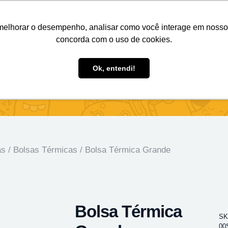
Nosso e-mail
(11) 98808-4038
Entre em contato:
melhorar o desempenho, analisar como você interage em nosso sit
concorda com o uso de cookies.
des Personalizados
Brindes Ecológicos
Blog
Ok, entendi!
as
/
Bolsas Térmicas
/ Bolsa Térmica Grande
Bolsa Térmica
SK
00