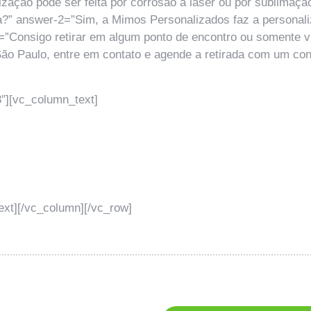
ação pode ser feita por corrosão a laser ou por sublimação
?” answer-2=”Sim, a Mimos Personalizados faz a personali
-3=”Consigo retirar em algum ponto de encontro ou somente 
o Paulo, entre em contato e agende a retirada com um cons
″][vc_column_text]
xt][/vc_column][/vc_row]