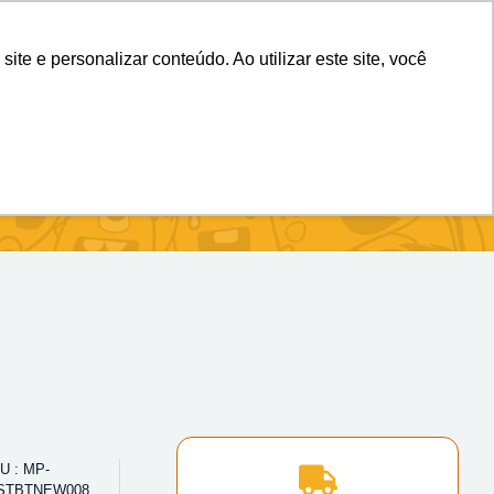
(11) 98983-4515
(11) 99699-3734
e e personalizar conteúdo. Ao utilizar este site, você
U : MP-
STBTNEW008