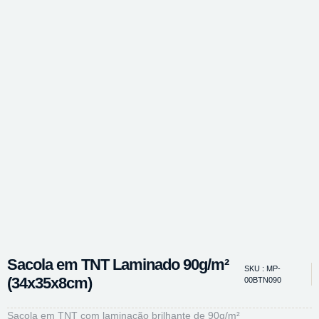
Sacola em TNT Laminado 90g/m²
SKU : MP-
(34x35x8cm)
00BTN090
Sacola em TNT com laminação brilhante de 90g/m²