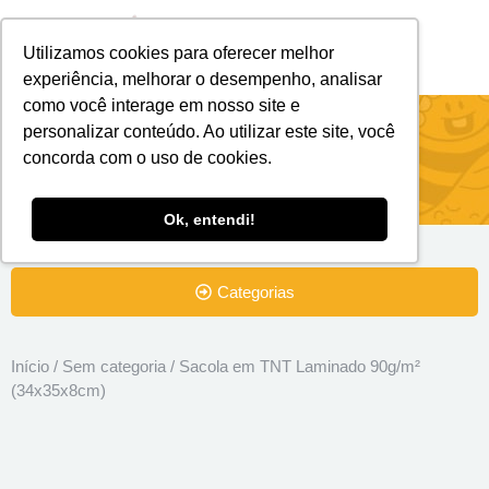
Utilizamos cookies para oferecer melhor
Brindes Personalizados
Brindes Ecológicos
experiência, melhorar o desempenho, analisar
como você interage em nosso site e
Sacola em TNT Laminado 90g/m²
personalizar conteúdo. Ao utilizar este site, você
concorda com o uso de cookies.
(34x35x8cm)
Ok, entendi!
Categorias
Início
/
Sem categoria
/ Sacola em TNT Laminado 90g/m²
(34x35x8cm)