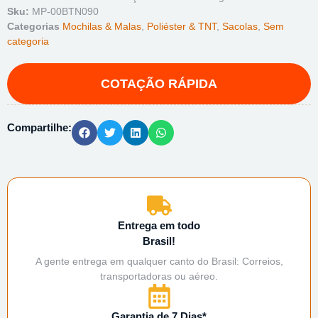
Sku:
MP-00BTN090
Categorias
Mochilas & Malas
,
Poliéster & TNT
,
Sacolas
,
Sem
categoria
Compartilhe:
Entrega em todo
Brasil!
A gente entrega em qualquer canto do Brasil: Correios,
transportadoras ou aéreo.
Garantia de 7 Dias*