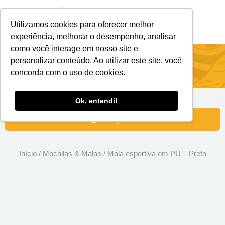
Utilizamos cookies para oferecer melhor
Brindes Personalizados
Brindes Ecológicos
experiência, melhorar o desempenho, analisar
como você interage em nosso site e
Mala esportiva em PU – Preto
personalizar conteúdo. Ao utilizar este site, você
concorda com o uso de cookies.
Ok, entendi!
Categorias
Início
/
Mochilas & Malas
/ Mala esportiva em PU – Preto