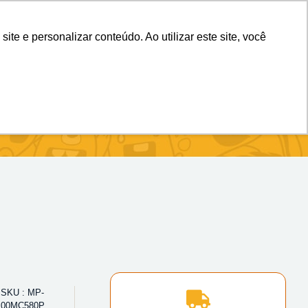
(11) 98983-4515
(11) 99699-3734
e e personalizar conteúdo. Ao utilizar este site, você
SKU : MP-
00MC580P