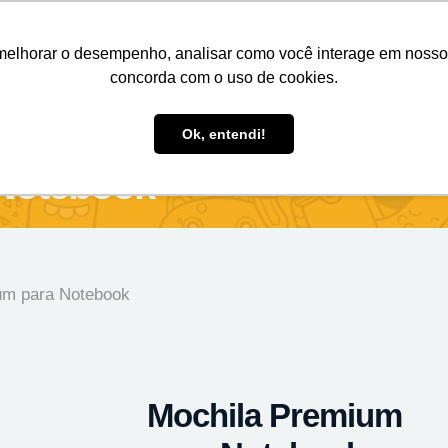
Nosso e-mail
(11) 98808-4038
Entre em contato:
melhorar o desempenho, analisar como você interage em nosso sit
concorda com o uso de cookies.
des Personalizados
Brindes Ecológicos
Blog
Ok, entendi!
Notebook
um para Notebook
Mochila Premium