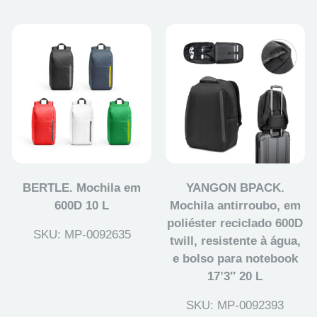
BERTLE. Mochila em
YANGON BPACK.
600D 10 L
Mochila antirroubo, em
poliéster reciclado 600D
SKU: MP-0092635
twill, resistente à água,
e bolso para notebook
17’3″ 20 L
SKU: MP-0092393