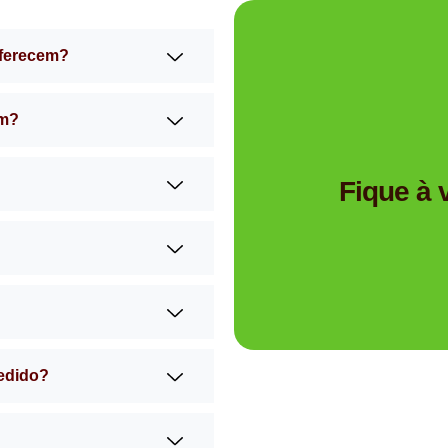
oferecem?
am?
Tem dúvidas se a Mimos 
Fique à
pedido?