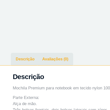
Descrição
Avaliações (0)
Descrição
Mochila Premium para notebook em tecido nylon 10
Parte Externa:
Alça de mão.
Três bolsos frontais, dois bolsos laterais com zíper.