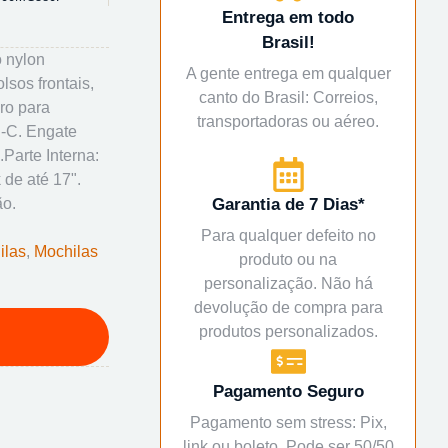
Entrega em todo
Brasil!
 nylon
A gente entrega em qualquer
lsos frontais,
canto do Brasil: Correios,
iro para
transportadoras ou aéreo.
-C. Engate
Parte Interna:
de até 17".
ão.
Garantia de 7 Dias*
Para qualquer defeito no
ilas
,
Mochilas
produto ou na
personalização. Não há
devolução de compra para
produtos personalizados.
Pagamento Seguro
Pagamento sem stress: Pix,
link ou boleto. Pode ser 50/50