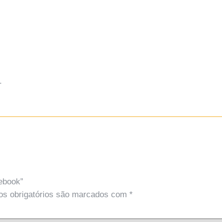
.
tebook”
s obrigatórios são marcados com
*