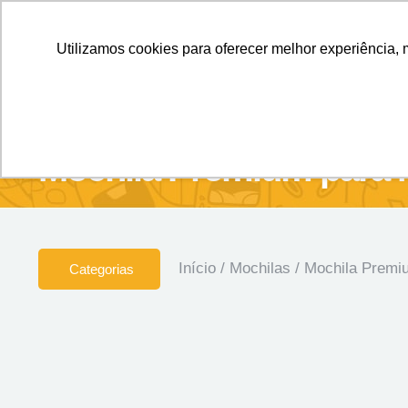
Personalizados sem Limites.
Confira!
Utilizamos cookies para oferecer melhor experiência, 
SOBRE NÓS
Produtos
Brin
Mochila Premium para 
Início
/
Mochilas
/ Mochila Premi
Categorias