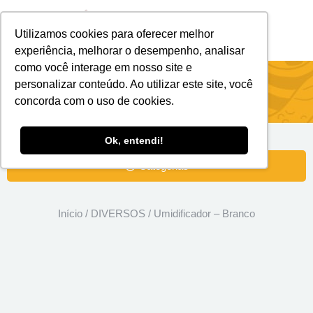
Utilizamos cookies para oferecer melhor
Brindes Personalizados
Brindes Ecológicos
experiência, melhorar o desempenho, analisar
como você interage em nosso site e
Umidificador – Branco
personalizar conteúdo. Ao utilizar este site, você
concorda com o uso de cookies.
Ok, entendi!
Categorias
Início
/
DIVERSOS
/ Umidificador – Branco