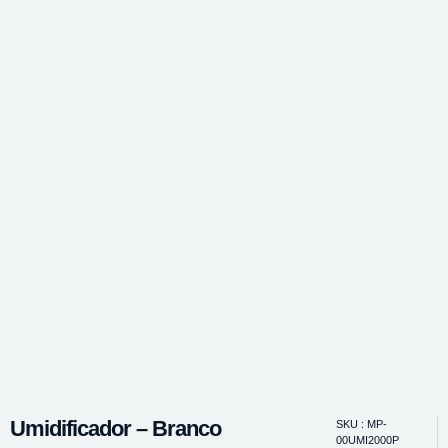
Umidificador – Branco
SKU : MP-
00UMI2000P