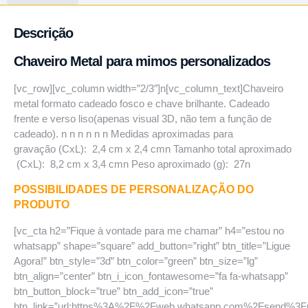
Descrição
Chaveiro Metal para mimos personalizados
[vc_row][vc_column width=”2/3″]n[vc_column_text]Chaveiro
metal formato cadeado fosco e chave brilhante. Cadeado
frente e verso liso(apenas visual 3D, não tem a função de
cadeado). n n n n n n Medidas aproximadas para
gravação (CxL): 2,4 cm x 2,4 cmn Tamanho total aproximado
(CxL): 8,2 cm x 3,4 cmn Peso aproximado (g): 27n
POSSIBILIDADES DE PERSONALIZAÇÃO DO
PRODUTO
[vc_cta h2=”Fique à vontade para me chamar” h4=”estou no
whatsapp” shape=”square” add_button=”right” btn_title=”Ligue
Agora!” btn_style=”3d” btn_color=”green” btn_size=”lg”
btn_align=”center” btn_i_icon_fontawesome=”fa fa-whatsapp”
btn_button_block=”true” btn_add_icon=”true”
btn_link=”url:https%3A%2F%2Fweb.whatsapp.com%2Fsend%