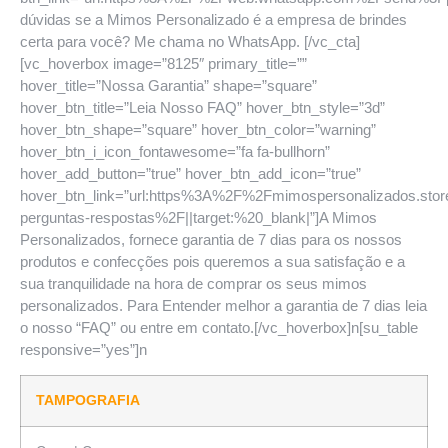
dúvidas se a Mimos Personalizado é a empresa de brindes
certa para você? Me chama no WhatsApp. [/vc_cta]
[vc_hoverbox image=”8125″ primary_title=””
hover_title=”Nossa Garantia” shape=”square”
hover_btn_title=”Leia Nosso FAQ” hover_btn_style=”3d”
hover_btn_shape=”square” hover_btn_color=”warning”
hover_btn_i_icon_fontawesome=”fa fa-bullhorn”
hover_add_button=”true” hover_btn_add_icon=”true”
hover_btn_link=”url:https%3A%2F%2Fmimospersonalizados.sto
perguntas-respostas%2F||target:%20_blank|”]A Mimos
Personalizados, fornece garantia de 7 dias para os nossos
produtos e confecções pois queremos a sua satisfação e a
sua tranquilidade na hora de comprar os seus mimos
personalizados. Para Entender melhor a garantia de 7 dias leia
o nosso “FAQ” ou entre em contato.[/vc_hoverbox]n[su_table
responsive=”yes”]n
TAMPOGRAFIA