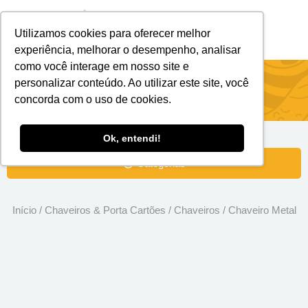
Utilizamos cookies para oferecer melhor
Brindes Personalizados
Brindes Ecológicos
experiência, melhorar o desempenho, analisar
como você interage em nosso site e
Chaveiro Metal
personalizar conteúdo. Ao utilizar este site, você
concorda com o uso de cookies.
Ok, entendi!
Categorias
Início
/
Chaveiros & Porta Cartões
/
Chaveiros
/ Chaveiro Metal