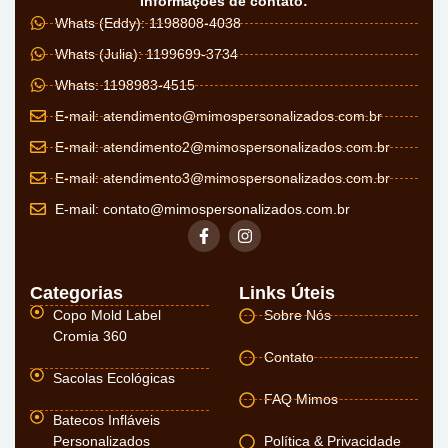
Informações de contato:
Whats (Eddy): 1198808-4038
Whats (Julia): 1199699-3734
Whats: 1198983-4515
E-mail:
atendimento@mimospersonalizados.com.br
E-mail:
atendimento2@mimospersonalizados.com.br
E-mail:
atendimento3@mimospersonalizados.com.br
E-mail:
contato@mimospersonalizados.com.br
Categorias
Links Úteis
Copo Mold Label
Sobre Nós
Cromia 360
Contato
Sacolas Ecológicas
FAQ Mimos
Batecos Infláveis
Personalizados
Política & Privacidade