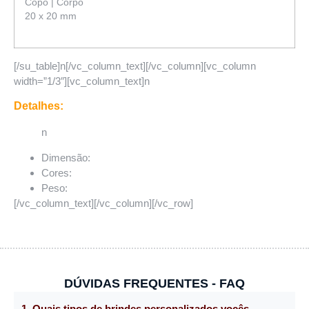
Copo | Corpo
20 x 20 mm
[/su_table]n[/vc_column_text][/vc_column][vc_column
width=”1/3″][vc_column_text]n
Detalhes:
n
Dimensão:
Cores:
Peso:
[/vc_column_text][/vc_column][/vc_row]
DÚVIDAS FREQUENTES - FAQ
1. Quais tipos de brindes personalizados vocês