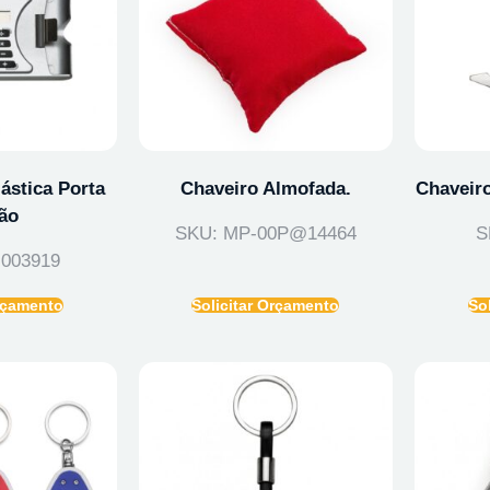
ástica Porta
Chaveiro Almofada.
Chaveir
ão
SKU: MP-00P@14464
S
003919
Orçamento
Solicitar Orçamento
So