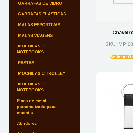
GARRAFAS DE VIDRO
GARRAFAS PLÁSTICAS
MALAS ESPORTIVAS
Chaveiro
MALAS VIAGENS
SKU: MP-0
MOCHILAS P
NOTEBOOKS
Solicitar 
PASTAS
MOCHILAS C TROLLEY
MOCHILAS P
NOTEBOOKS
Placa de metal
personalizada para
mochila
Abridores