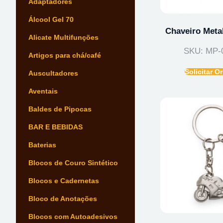
Adaptadores
Álcool Gel 70
Chaveiro Meta
Alicate Multifunções
SKU: MP-
Artigos para chá/café
Solicitar 
Auscultadores
Aventais
Baldes de Pipocas
BAR E BEBIDAS
Baterias
Blocos de Couro Sintético
Blocos e Cadernetas
Bloco de Anotações
Blocos com Autoadesivos