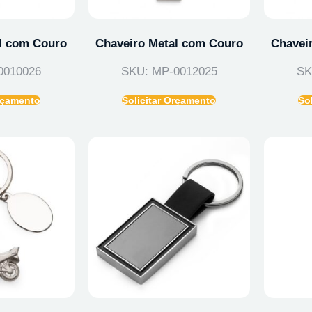
l com Couro
Chaveiro Metal com Couro
Chavei
0010026
SKU: MP-0012025
SK
Orçamento
Solicitar Orçamento
So