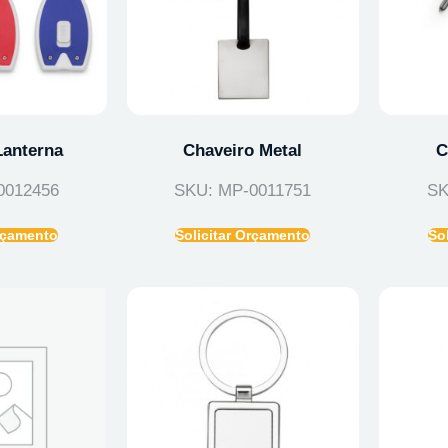
Lanterna
Chaveiro Metal
C
0012456
SKU: MP-0011751
SK
Orçamento
Solicitar Orçamento
So