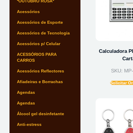
*OUTUBRO ROSA*
Acessórios
Acessórios de Esporte
Acessórios de Tecnologia
Acessórios p/ Celular
Calculadora Pl
ACESSÓRIOS PARA
Cart
CARROS
SKU: MP-
Acessórios Reflectores
Afiadeiras e Borrachas
Solicitar 
Agendas
Agendas
Álcool gel desinfetante
Anti-estress