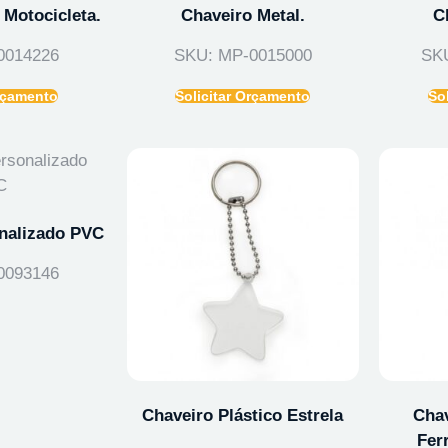
 Motocicleta.
Chaveiro Metal.
C
0014226
SKU: MP-0015000
SK
Orçamento
Solicitar Orçamento
So
nalizado PVC
0093146
Chaveiro Plástico Estrela
Chav
Fer