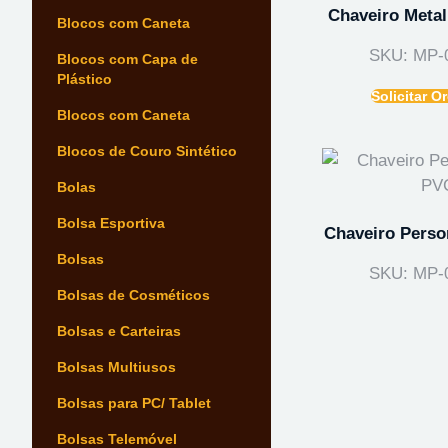
Chaveiro Metal
Blocos com Caneta
SKU: MP-
Blocos com Capa de
Plástico
Solicitar 
Blocos com Caneta
Blocos de Couro Sintético
Bolas
Bolsa Esportiva
Chaveiro Perso
Bolsas
SKU: MP-
Bolsas de Cosméticos
Bolsas e Carteiras
Bolsas Multiusos
Bolsas para PC/ Tablet
Bolsas Telemóvel