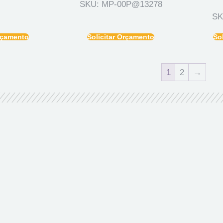
SKU: MP-00P@13278
SK
Orçamento
Solicitar Orçamento
So
1
2
→