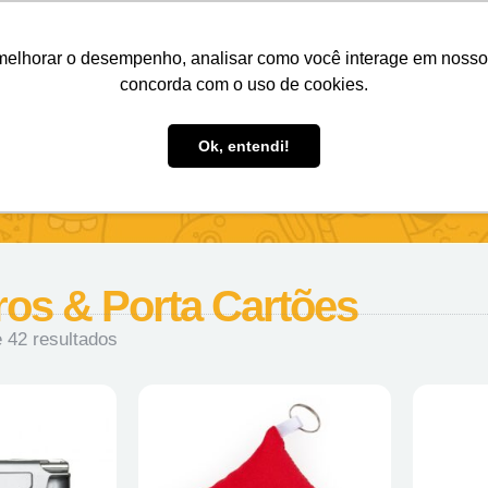
Nosso e-mail
(11) 98808-4038
Entre em contato:
melhorar o desempenho, analisar como você interage em nosso sit
concorda com o uso de cookies.
des Personalizados
Brindes Ecológicos
Blog
Ok, entendi!
ros & Porta Cartões
 42 resultados