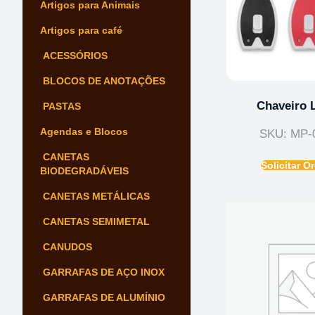
Artigos para Animais
Artigos para café
ACESSÓRIOS
BLOCOS DE ANOTAÇÕES
Chaveiro 
PASTAS
Agendas e Blocos
SKU: MP-
CANETAS
Solicitar 
BIODEGRADÁVEIS
CANETAS METÁLICAS
CANETAS SEMIMETAL
CANUDOS
GARRAFAS DE AÇO INOX
GARRAFAS DE ALUMÍNIO