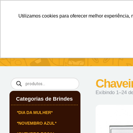
Personalizados sem Limites.
Confira!
Utilizamos cookies para oferecer melhor experiência, 
SOBRE NÓS
Produtos
Brin
Início
/ Chaveiros & Porta Cartões
Chavei
Exibindo 1–24 de
Categorias de Brindes
*DIA DA MULHER*
*NOVEMBRO AZUL*