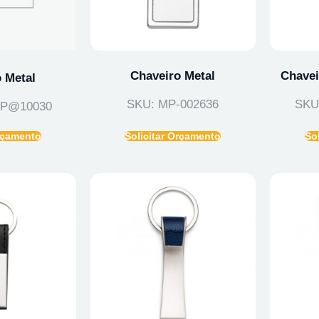
Chaveiro Metal
Chavei
 Metal
SKU: MP-002636
SKU
0P@10030
Orçamento
Solicitar Orçamento
So