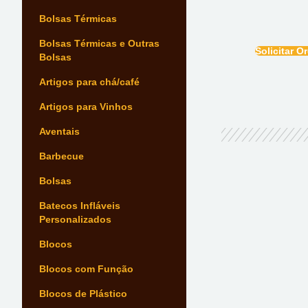
Bolsas Térmicas
Bolsas Térmicas e Outras
Solicitar 
Bolsas
Artigos para chá/café
Artigos para Vinhos
Aventais
Barbecue
Bolsas
Batecos Infláveis
Personalizados
Blocos
Blocos com Função
Blocos de Plástico