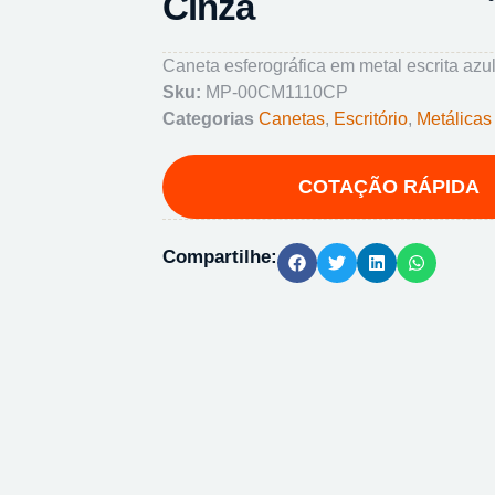
Cinza
Caneta esferográfica em metal escrita azul
Sku:
MP-00CM1110CP
Categorias
Canetas
,
Escritório
,
Metálicas
Compartilhe: