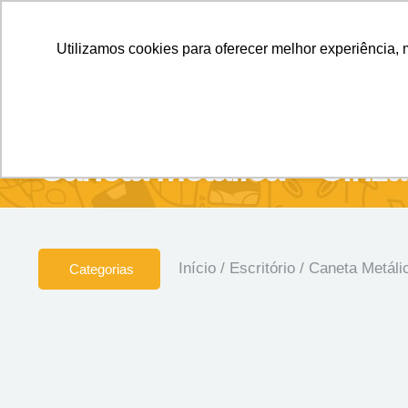
Personalizados sem Limites.
Confira!
Utilizamos cookies para oferecer melhor experiência, 
SOBRE NÓS
Produtos
Brin
Caneta Metálica – Cinza
Início
/
Escritório
/ Caneta Metáli
Categorias