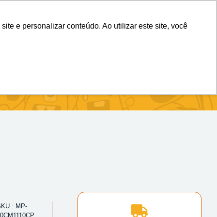
(11) 98983-4515
(11) 99699-3734
e e personalizar conteúdo. Ao utilizar este site, você
KU : MP-
00CM1110CP