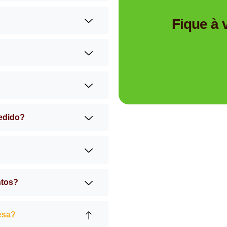
Tem dúvidas se a Mimos 
Fique à
pedido?
ntos?
esa?