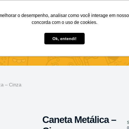
Nosso e-mail
(11) 98808-4038
Entre em contato:
melhorar o desempenho, analisar como você interage em nosso sit
concorda com o uso de cookies.
des Personalizados
Brindes Ecológicos
Blog
Ok, entendi!
ca – Cinza
Caneta Metálica –
S