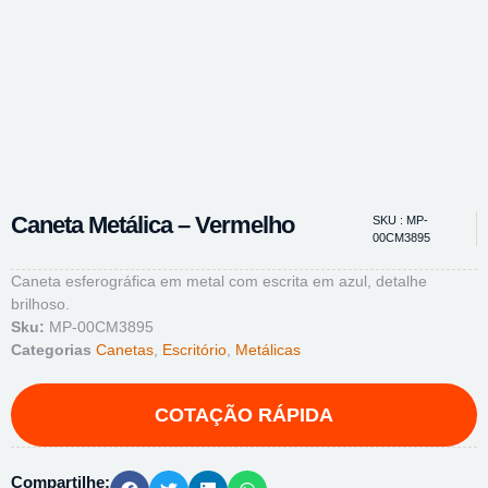
Caneta Metálica – Vermelho
SKU : MP-
00CM3895
Caneta esferográfica em metal com escrita em azul, detalhe
brilhoso.
Sku:
MP-00CM3895
Categorias
Canetas
,
Escritório
,
Metálicas
Compartilhe: