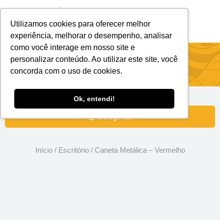
Utilizamos cookies para oferecer melhor
Brindes Personalizados
Brindes Ecológicos
experiência, melhorar o desempenho, analisar
como você interage em nosso site e
Caneta Metálica – Vermelho
personalizar conteúdo. Ao utilizar este site, você
concorda com o uso de cookies.
Ok, entendi!
Categorias
Início
/
Escritório
/ Caneta Metálica – Vermelho