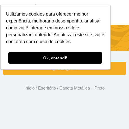
Utilizamos cookies para oferecer melhor
Brindes Personalizados
Brindes Ecológicos
experiência, melhorar o desempenho, analisar
como você interage em nosso site e
Caneta Metálica – Preto
personalizar conteúdo. Ao utilizar este site, você
concorda com o uso de cookies.
Ok, entendi!
Categorias
Início
/
Escritório
/ Caneta Metálica – Preto